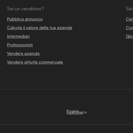
Sei un venditore?
Sei
Pubblica annuncio
Cer
Calcola il valore della tua azienda
Com
Intermediari
Glo
Professionisti
Vendere azienda
Vendere attività commerciale
Pizzerie
E-commerce
Pasticcerie