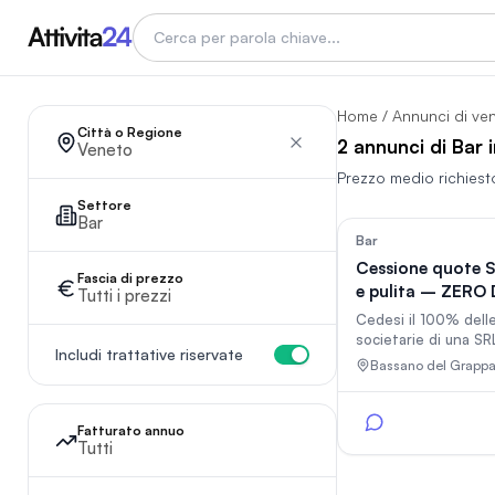
Home
/
Annunci di ve
Città o Regione
2 annunci di Bar 
Veneto
Prezzo medio richiest
Settore
Bar
Bar
Cessione quote S
Fascia di prezzo
e pulita – ZERO
Tutti i prezzi
CON CREDITI
Cedesi il 100% dell
societarie di una SR
Includi trattative riservate
nel 2024, operante 
Bassano del Grapp
BAR. (PREZZO TRAT
Situazione Debitori
debiti. La società è
Fatturato annuo
TOTALMENTE PRIVA
Tutti
PASSIVITA' ("PULITA"
Situazione contabil