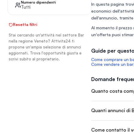
limpidissima. La soc
Numero dipendenti
In questa pagina trovi
circa €8.000 di credi
Tutti
economici dell'attivit
certificati, inclusi n
cessione. Conto Co
dell'annuncio, tramite
Attivo e pronto per 
Resetta filtri
Al momento il prezzo 
Tutti i bilanci e le d
fiscali sono regola
un'offerta puoi stimare
Stai cercando un'attività nel settore Bar
depositati e aggiorn
nella regione Veneto? Attivita24 ti
propone un'ampia selezione di annunci
Guide per questo
aggiornati. Trova l'opportunità giusta e
scrivi subito al proprietario.
Come comprare un bar
Come vendere un bar:
Domande frequen
Quanto costa compr
Quanti annunci di B
Come contatto il v