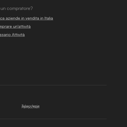
 un compratore?
ca aziende in vendita in Italia
prare un'attività
ssario Attività
Tabaccherie
Parrucchieri