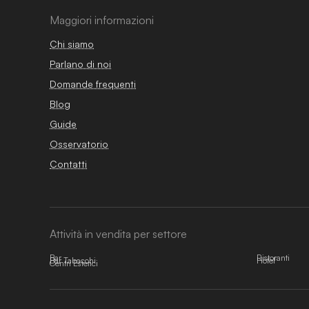
Maggiori informazioni
Chi siamo
Parlano di noi
Domande frequenti
Blog
Guide
Osservatorio
Contatti
Attività in vendita per settore
Bar
Ristoranti
Bar Tabacchi
Hotel
Centri Estetici