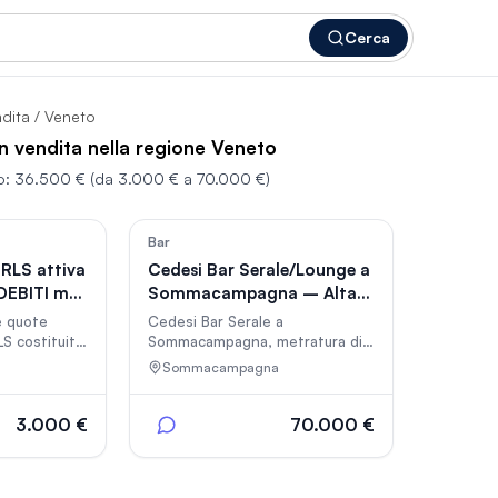
Cerca
ndita
/ Veneto
in vendita nella regione Veneto
o:
36.500 €
(da 3.000 € a 70.000 €)
48
43
Bar
RLS attiva
Cedesi Bar Serale/Lounge a
 DEBITI ma
Sommacampagna – Alta
Marginalità, Gest
e quote
Cedesi Bar Serale a
LS costituita
Sommacampagna, metratura di
nel settore
circa 100 mq, con due sale per
a
Sommacampagna
TABILE)
un totale di circa 70 posti a
a: ZERO
sedere, un ampio bancone
attrezzato, bagno e magazzino;
3.000 €
70.000 €
 DI
al piano interrato ampia cantina
).
ad uso magazzino con impianto
e
spillatura. Il locale osserva un