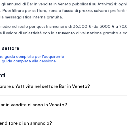
ietà vanta
orario principalmente serale,
 gli annunci di
Bar in vendita in Veneto
pubblicati su Attivita24: ogni 
ti attivi
dalle 16 in poi. Buon fatturato
à. Puoi filtrare per settore, zona e fascia di prezzo, salvare i preferi
el prezzo di
con margini di incremento
rrente:
ampliando l’orario d’apertura,
 la messaggistica interna gratuita.
la voltura.
attrezzature e arredi in
medio richiesto per questi annunci è di
36.500 €
(da 3000 € a 70.00
ichiarazioni
perfetto stato.
rmente
 il valore di un'attività con lo
strumento di valutazione gratuito
e co
ati
 settore
: guida completa per l'acquirente
 guida completa alla cessione
ti
are un'attività nel settore Bar in Veneto?
ar in vendita ci sono in Veneto?
enditore di un annuncio?