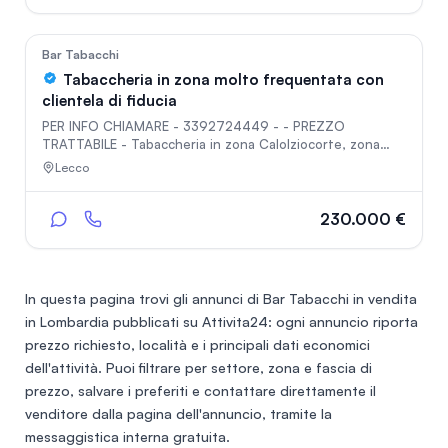
automatica, impianto di allarme, vigilanza CCTV e doppio
ingresso. L'affitto del locale è ottimo 550 circa.
141
Bar Tabacchi
Tabaccheria in zona molto frequentata con
clientela di fiducia
PER INFO CHIAMARE - 3392724449 - - PREZZO
TRATTABILE - Tabaccheria in zona Calolziocorte, zona
molto frequentata con forti passaggi pedonali e clientela
Lecco
fidata. Servizi completi tra cui - Gratta e vinci - 10 e lotto
- superenalotto - pagamenti bollettini - ricariche
telefoniche - ritiro pacchi point - distributore automatico
230.000 €
(H24) - impianto di videosorveglianza, allarme e aria
condizionata
In questa pagina trovi gli annunci di
Bar Tabacchi in vendita
in Lombardia
pubblicati su Attivita24: ogni annuncio riporta
prezzo richiesto, località e i principali dati economici
dell'attività. Puoi filtrare per settore, zona e fascia di
prezzo, salvare i preferiti e contattare direttamente il
venditore dalla pagina dell'annuncio, tramite la
messaggistica interna gratuita.