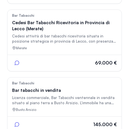
marche da bollo e servizi di pagamento Mooney e LIS. La
proprietà comprende anche due ampie cantine.
60
Bar Tabacchi
Cedesi Bar Tabacchi Ricevitoria in Provincia di
Lecco (Merate)
Cedesi attività di bar tabacchi ricevitoria situata in
posizione strategica in provincia di Lecco, con presenza
di servizi Lotto, tabacchi e clientela consolidata. Locale
Merate
ben avviato, con ampi margini di sviluppo per una
gestione familiare o imprenditoriale. Attività completa di
arredi e attrezzature necessarie per l’esercizio. Presenza
69.000 €
di parcheggi nelle vicinanze e buon passaggio quotidiano.
105
Bar Tabacchi
Bar tabacchi in vendita
Licenza commerciale, Bar Tabacchi ventennale in vendita
situato al piano terra a Busto Arsizio. L'immobile ha una
superficie di 60 metri quadri ed è composto da un unico
Busto Arsizio
locale con bagno. Tra le dotazioni troviamo riscaldamento
autonomo, climatizzatore con funzione freddo/caldo,
oltre a un magazzino/deposito annesso. L'immobile è
145.000 €
dotato di un posto auto e dispone di saracinesca