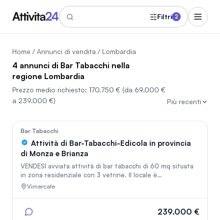
Filtri
2
Home
/
Annunci di vendita
/ Lombardia
4 annunci di Bar Tabacchi nella
regione Lombardia
Prezzo medio richiesto:
170.750 €
(da 69.000 €
a 239.000 €)
Più recenti
In vetrina
115
Bar Tabacchi
Attività di Bar-Tabacchi-Edicola in provincia
di Monza e Brianza
VENDESI avviata attività di bar tabacchi di 60 mq situata
in zona residenziale con 3 vetrine. Il locale è
completamente ristrutturato e vanta arredi moderni tra
Vimercate
cui un distributore h24 esterno. L'attività offre 14 posti a
sedere interni e circa 25 posti esterni, ideali per la bella
stagione. La gamma di servizi è completa: bar, tabacchi,
239.000 €
edicola, 4 slot, Superenalotto, Lotto, Gratta e Vinci,