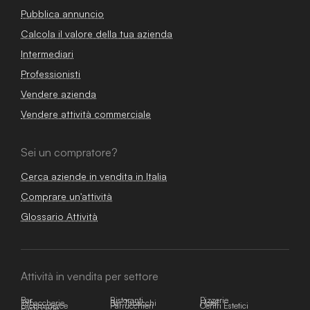
Pubblica annuncio
Calcola il valore della tua azienda
Intermediari
Professionisti
Vendere azienda
Vendere attività commerciale
Sei un compratore?
Cerca aziende in vendita in Italia
Comprare un'attività
Glossario Attività
Attività in vendita per settore
Bar
Ristoranti
Pizzerie
Tabaccherie
Bar Tabacchi
Hotel
E-commerce
Parrucchieri
Centri Estetici
Pasticcerie