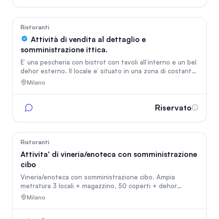
trattativa privata. Contatti: Per informazioni dettagliate,
richiesta di documentazione e visite riservate, contattare
il numero +39 346 882 3751 (preferibilmente orari lavor
10
Ristoranti
Attività di vendita al dettaglio e
somministrazione ittica.
E’ una pescheria con bistrot con tavoli all’interno e un bel
dehor esterno. Il locale e’ situato in una zona di costante
espansione e di forte passaggio.
Milano
Riservato
46
Ristoranti
Attivita' di vineria/enoteca con somministrazione
cibo
Vineria/enoteca con somministrazione cibo. Ampia
metratura 3 locali + magazzino, 50 coperti + dehor
esterno in zona porta Venezia locale completamente
Milano
ristrutturato, bagno disabili + bagno dipendenti, triplo
condiIonatote tutto ristrutturato nel 2019, si cede con