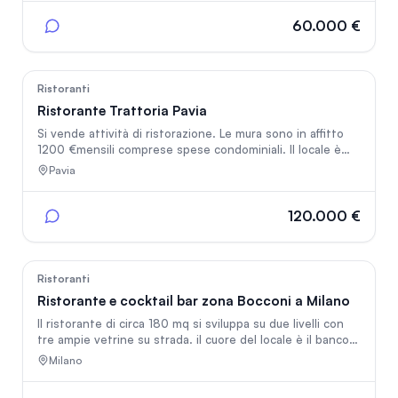
investimento) aperto a Gallarate nel 2024. Producendo
un fatturato di 140.000€ il primo anno, e con la
60.000 €
prospettiva di produrre utile nel 2026. Cucina, 2 bagni,
sala con 17 posti a sedere interni più dehor esterno.
Posizione di enorme visibilità, vicinissima al centro di
Gallarate.
53
Ristoranti
Ristorante Trattoria Pavia
Si vende attività di ristorazione. Le mura sono in affitto
1200 €mensili comprese spese condominiali. Il locale è
completo di arredi, 50 coperti più dehor estivo 20
Pavia
coperti, cucina attrezzata con fry top doppio Lotus, 4
fuochi Lotus, friggitrice, cuochi pasta, cappa a norma,
forno a convenzione, cella frigo ecc.. Il locale è gestibile
120.000 €
da 4 persone, più 2 extra nel week end. Fatturato
dimostrabile, situato nel centro storico di Pavia.
38
Ristoranti
Ristorante e cocktail bar zona Bocconi a Milano
Il ristorante di circa 180 mq si sviluppa su due livelli con
tre ampie vetrine su strada. il cuore del locale è il banco
bar, affiancato da cucina a vista completamente
Milano
attrezzata e dotata di canna fumaria di proprietà.
Presenti uno spogliatoio con bagno riservato al