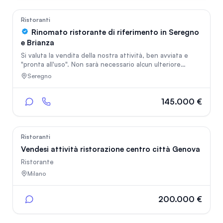
gestione familiare. Attività operativa tutto l’anno con
clientela consolidata. Trattative riservate.
282
Ristoranti
Rinomato ristorante di riferimento in Seregno
e Brianza
Si valuta la vendita della nostra attività, ben avviata e
"pronta all'uso". Non sarà necessario alcun ulteriore
investimento, in quanto l'attività è operativa e completa
Seregno
di personale di alto livello, senza costi eccessivi. La
vendita è proposta solo per motivi famigliari e non
economici. Il ristorante offre una cucina ricercata ed unica
145.000 €
nel suo genere nella città e ben collocata in tutta la
Brianza. Una sala interna di 34 coperti e un Dehors di 15
coperti, lo rendono un "gioiellino".
89
Ristoranti
Vendesi attività ristorazione centro città Genova
Ristorante
Milano
200.000 €