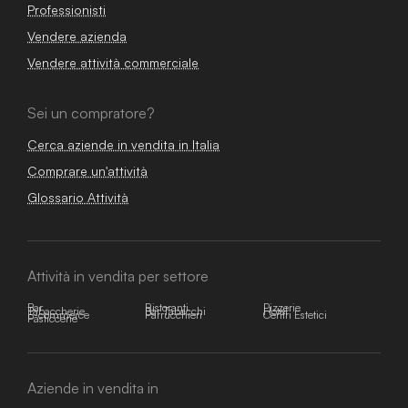
Professionisti
Vendere azienda
Vendere attività commerciale
Sei un compratore?
Cerca aziende in vendita in Italia
Comprare un'attività
Glossario Attività
Attività in vendita per settore
Bar
Ristoranti
Pizzerie
Tabaccherie
Bar Tabacchi
Hotel
E-commerce
Parrucchieri
Centri Estetici
Pasticcerie
Aziende in vendita in