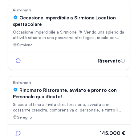
99
Ristoranti
Occasione Imperdibile a Sirmione Location
spettacolare
Occasione Imperdibile a Sirmione! 🌟 Vendo una splendida
attività situata in una posizione strategica, ideale per
eventi e gruppi. Questa location è perfetta per chi cerca
Sirmione
un ambiente esclusivo, con due terrazze panoramiche
che offrono una vista mozzafiato sul tramonto e un
giardino immerso nel verde. Caratteristiche principali: •
Riservato
Posizione Visibile: Di fronte a un porto spettacolare,
In vetrina
facilmente accessibile e con parcheggi disponibili.
Completamente nuovo ! Una delle location più belle
4603
Ristoranti
Rinomato Ristorante, avviato e pronto con
Personale qualificato!
Si cede ottima attività di ristorazione, avviata e in
costante crescita, comprensiva di personale, e tutto il
necessario "pronta all'uso", senza necessità di ulteriori
Seregno
sforzi e investimenti. Si offre eventuale affiancamento in
caso di necessità! Il ristorante è molto conosciuto e
apprezzato nella zona, ma anche nella Brianza. Dispone di
145.000 €
sala interna da 35 coperti, e Deohr di altri 15 coperti.