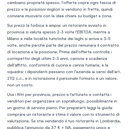
cambiano proprietà spesso, l'offerta copre ogni fascia di
prezzo e le posizioni migliori si vendono in fretta, quindi
conviene muoversi con le idee chiare su budget e zona.
Sui prezzi la forbice è ampia: un ristorante avviato in
provincia si valuta spesso
2-3 volte l'EBITDA
, mentre a
Milano e nelle località turistiche dei laghi si arriva a
3-5
volte
, anche perché parte del prezzo remunera il contratto
di locazione e la posizione. Prima dell'offerta controlla i
corrispettivi degli ultimi 2-3 anni
, canone e scadenza
dell'affitto, conformità di cucina e canna fumaria, e la
squadra: i dipendenti passano con l'azienda ai sensi dell'art.
2112 c.c., e in ristorazione il personale formato è un valore,
non un costo.
Usa i filtri per provincia, prezzo e fatturato e contatta i
venditori per organizzare un sopralluogo, possibilmente in
un giorno di servizio pieno. Per prepararti leggi la guida
comprare un ristorante
e stima il valore con lo
strumento di
valutazione
. Se stai vendendo il tuo ristorante in Lombardia,
pubblica l'annuncio
da 37 € + IVA, pagamento unico e