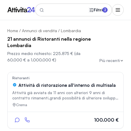
Filtri
2
Home
/
Annunci di vendita
/ Lombardia
21 annunci di Ristoranti nella regione
Lombardia
Prezzo medio richiesto:
225.875 €
(da
60.000 € a 1.000.000 €)
Più recenti
In vetrina
21
Ristoranti
Attività di ristorazione all'interno di multisala
Attività già avviata da 11 anni con ulteriori 9 anni di
contratto rimanenti,grandi possibilità di ulteriore sviluppo
lavorativo grazie all'indipendenza come fasce
Crema
orarie,posizionato di fianco alle casse del
multisala,dispone di porta e spazio esterno privati,che
garantiscono completa autonomia.
100.000 €
In vetrina