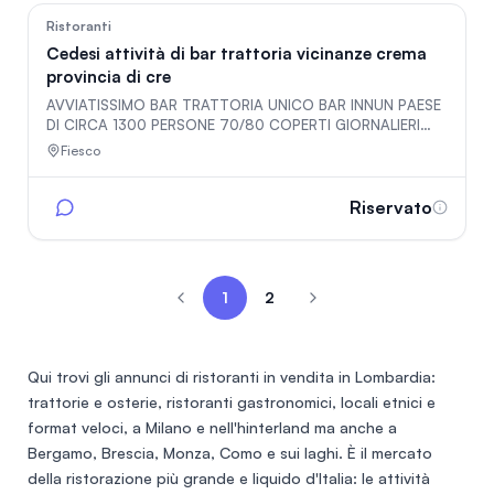
171
Ristoranti
Cedesi attività di bar trattoria vicinanze crema
provincia di cre
AVVIATISSIMO BAR TRATTORIA UNICO BAR INNUN PAESE
DI CIRCA 1300 PERSONE 70/80 COPERTI GIORNALIERI
CON LA.PAUSA PRANZO NEL WEEKEND MOLTO
Fiesco
FREQUENTATO PER APERITIVI E DOPO CENA ADATTO AD
UNA GESTIO E FAMILIARE OPPURE A RAGAZZI GIOVANI E
VOLONTEROSI
Riservato
1
2
Qui trovi gli
annunci di ristoranti in vendita in Lombardia
:
trattorie e osterie, ristoranti gastronomici, locali etnici e
format veloci, a Milano e nell'hinterland ma anche a
Bergamo, Brescia, Monza, Como e sui laghi. È il mercato
della ristorazione più grande e liquido d'Italia: le attività