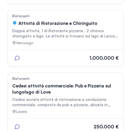
In vetrina
Cucina spaziosa e zona ripostiglio. Ulteriori dettagli SOLO
a Realmente Interessati.
132
Ristoranti
Attività di Ristorazione e Chiringuito
Doppia attività, 1 di Ristorante pizzeria , 2 chiosco
chiringuito a lago. Le attività si trovano sul lago di Lecco
con ampi parcheggi liberi. La mole di lavoro aumenta
Vercurago
notevolmente nei mesi primaverili e estivi. La capienza
del ristorante è di 150 posti all aperto con verande che si
possono chiudere, e oltre 200 al coperto. Il chiosco ha
1.000.000 €
una veranda chiusa con 80 posti a sedere e un centinaio
all aperto, direttamente sulla ciclopedonale Adda. L
attività non ha debiti ma in continuo migliorament
15
Ristoranti
Cedesi attività commerciale: Pub e Pizzeria sul
lungolago di Love
Cedesi avviata attività di ristorazione a conduzione
commerciale, composta da pub e pizzeria, ubicata in
posizione strategica fronte lago a Lovere. L’esercizio
Lovere
vanta un solido fatturato annuo comprovabile di circa
€800.000. • Trattativa riservata, previo appuntamento. •
Prezzo e condizioni economiche: da definire in sede di
250.000 €