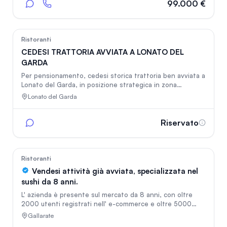
attrezzature e arredamento completo. Magazzino,
99.000 €
soppalchi, posto auto canone di locazione interessante
50
Ristoranti
CEDESI TRATTORIA AVVIATA A LONATO DEL
GARDA
Per pensionamento, cedesi storica trattoria ben avviata a
Lonato del Garda, in posizione strategica in zona
produttiva e artigianale. Specializzata in pranzi e cene di
Lonato del Garda
lavoro, vanta clientela fidelizzata, ottima reputazione e
fatturato dimostrabile. Attività completamente operativa
e pronta per il subentro, con interessanti possibilità di
Riservato
crescita e sviluppo. Orari attuali: dal lunedì al giovedì
pranzo e cena, venerdì solo pranzo. Trattativa riservata.
92
Ristoranti
Vendesi attività già avviata, specializzata nel
sushi da 8 anni.
L' azienda è presente sul mercato da 8 anni, con oltre
2000 utenti registrati nell' e-commerce e oltre 5000
follower del brand sui social. Già affrontato tutte le
Gallarate
spese di avviamento del nuovo locale (circa 100.000€ di