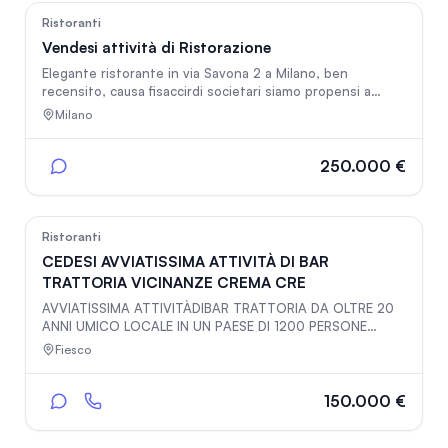
106
Ristoranti
Vendesi attività di Ristorazione
Elegante ristorante in via Savona 2 a Milano, ben
recensito, causa fisaccirdi societari siamo propensi a
vendere.
Milano
250.000 €
228
Ristoranti
CEDESI AVVIATISSIMA ATTIVITÀ DI BAR
TRATTORIA VICINANZE CREMA CRE
AVVIATISSIMA ATTIVITÀDIBAR TRATTORIA DA OLTRE 20
ANNI UMICO LOCALE IN UN PAESE DI 1200 PERSONE
70/80 COPERTI GIORNALIERI CON LA PAUSA PRANZO
Fiesco
NEL WEEKEND MOLTO FREQUENTATO DA GIOVANI PER
APERITIVI CENE E DOPO CENE INCASSI DIMOSTRABILI
150.000 €