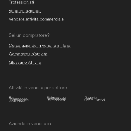
Professionisti
Vendere azienda
Vendere attività commerciale
Sei un compratore?
Cerca aziende in vendita in Italia
Comprare un'attività
Glossario Attività
Attività in vendita per settore
Bar
Ristoranti
Pizzerie
Tabaccherie
Bar Tabacchi
Hotel
E-commerce
Parrucchieri
Centri Estetici
Pasticcerie
Aziende in vendita in