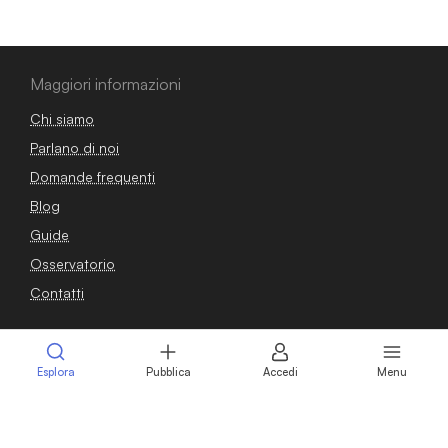
Maggiori informazioni
Chi siamo
Parlano di noi
Domande frequenti
Blog
Guide
Osservatorio
Contatti
Sei un venditore?
Esplora
Pubblica
Accedi
Menu
Pubblica annuncio
Calcola il valore della tua azienda
Intermediari