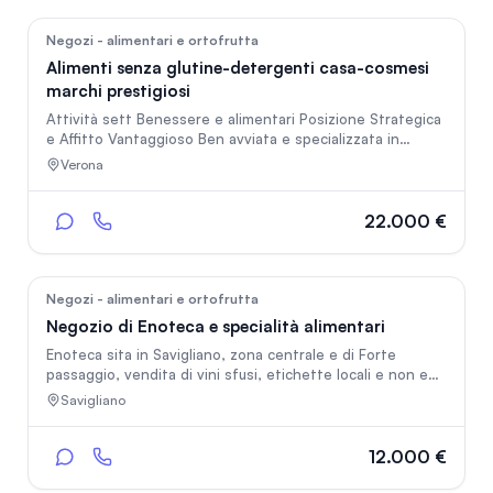
47
Negozi - alimentari e ortofrutta
Alimenti senza glutine-detergenti casa-cosmesi
marchi prestigiosi
Attività sett Benessere e alimentari Posizione Strategica
e Affitto Vantaggioso Ben avviata e specializzata in
settori ad alta crescita: Alimenti Senza Glutine, Cosmesi
Verona
di prestigio, Integrazione e Detergenza casa. Posizione
eccellente con visibilità garantita e ampia disponibilità di
parcheggio Subentro in un contratto di affitto
22.000 €
estremamente conveniente.Ampio margine di crescita
attraverso il potenziamento dei canali social
l'organizzazione di giornate di degustazione consulenze
cosmetiche
46
Negozi - alimentari e ortofrutta
Negozio di Enoteca e specialità alimentari
Enoteca sita in Savigliano, zona centrale e di Forte
passaggio, vendita di vini sfusi, etichette locali e non e
specialità alimentari tipiche della nostra Langa . Ottime
Savigliano
possibilità di crescita. Costi di gestione molto bassi ed
incassi dimostrabili.
12.000 €