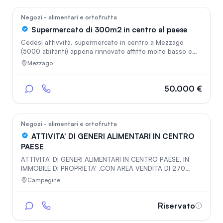
95
Negozi - alimentari e ortofrutta
Supermercato di 300m2 in centro al paese
Cedesi attivvità, supermercato in centro a Mezzago
(5000 abitanti) appena rinnovato affitto molto basso e
fatturato interessante. è presente solo un altro
Mezzago
supermercato di circa 150m2 sul territorio . attivita in
attivo ed attualmente aperta 7gg la settimana (domenica
solo mattina) si cede con tutte le attrezzature incluse
50.000 €
ideale per imprenditori o famiglie per lavorarci dentro
36
Negozi - alimentari e ortofrutta
ATTIVITA' DI GENERI ALIMENTARI IN CENTRO
PAESE
ATTIVITA' DI GENERI ALIMENTARI IN CENTRO PAESE, IN
IMMOBILE DI PROPRIETA' ,CON AREA VENDITA DI 270
METRI QUADRATI E MAGAZZINO DI 100 METRI QUADRATI
Campegine
SERVITO DA MONTACARICHI. STRUTTURA DOTATA DI
IMPIANTO FOTOVOLTAICO DA 20KWH MONTATO NEL
DICEMBRE 2024, CONDUZIONE FAMIGLIARE DA PIU' DI 30
Riservato
ANNI