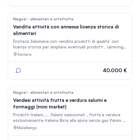
80
Negozi - alimentari e ortofrutta
Vendita attività con annessa licenza storica di
alimentari
Enoteca Salumeria con vendita prodotti di qualita' con
licenza storica per ampliare eventuali prodotti , catering ,
enalotto, gelateria ecc...
Sarzana
40.000 €
76
Negozi - alimentari e ortofrutta
Vendesi attività frutta e verdura salumi e
formaggi (mini market)
Prodotti Italiani..... Salumi selezionati , frutta e verdura
esclusivamente italiana Birra alla spina senza gas Panini e
apericena
Malalbergo