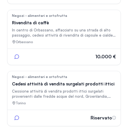
dispone di un impianto fotovoltaico nuovo che genera
30kw dispone di servizi per dipendenti e di un magazzino.
9
Negozi - alimentari e ortofrutta
Rivendita di caffè
In centro di Orbassano, affacciato su una strada di alto
passaggio, cedesi attività di rivendita di capsule e cialde
di caffè torrefatto. L'attività è presente nel locale da
Orbassano
circa 15 anni, con clientela fidelizzata e pacchetto clienti
con di più di 1000 contatti. Il locale è ben arredato e in
buone condizioni. Lo spazio espositivo è di circa 50 mq
10.000 €
con annesso locale magazzino, un bagno e disponibilità di
una cantina. Il locale è dotato di serranda elettrica,
climatizzatore e antifurto.
35
Negozi - alimentari e ortofrutta
Cedesi attività di vendita surgelati prodotti ittici
Cessione attività di vendita prodotti ittici surgelati
provenienti dalle fredde acque del nord, Groenlandia,
Islanda e dalle migliori filiere.
Torino
Riservato