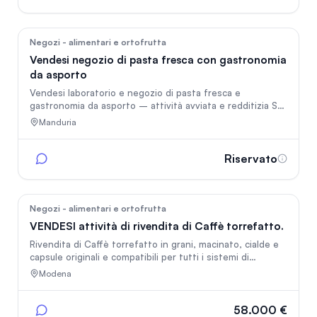
105
Negozi - alimentari e ortofrutta
Vendesi negozio di pasta fresca con gastronomia
da asporto
Vendesi laboratorio e negozio di pasta fresca e
gastronomia da asporto – attività avviata e redditizia Sei
pronto a investire in un’attività dal sapore autentico e
Manduria
con grandi margini di crescita? Proponiamo in vendita un
laboratorio/negozio specializzato nella produzione di
pasta fresca e ripiena, con annessa gastronomia da
Riservato
asporto (primi, secondi, contorni e piatti pronti). Per
ulteriori informazioni e per fissare una visita, contattaci in
privato.
105
Negozi - alimentari e ortofrutta
VENDESI attività di rivendita di Caffè torrefatto.
Rivendita di Caffè torrefatto in grani, macinato, cialde e
capsule originali e compatibili per tutti i sistemi di
erogazione più diffusi. Settore alimentare in continua
Modena
espansione, soprattutto in Italia, che vanta una forte
cultura del caffè e un consumo elevato che predilige il
caffè "espresso" in tutte le sue varietà.
58.000 €