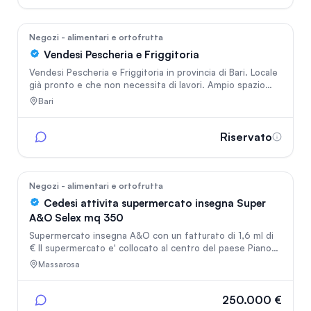
In vetrina
standard qualitativi. Completa la proprietà un accogliente
spazio esterno, per offrire consumo sul posto
52
Negozi - alimentari e ortofrutta
Vendesi Pescheria e Friggitoria
Vendesi Pescheria e Friggitoria in provincia di Bari. Locale
già pronto e che non necessita di lavori. Ampio spazio
esterno privato per poter mettere tavolini nel periodo
Bari
estivo. Il canone di locazione è di 800€ mensili. Per info
contattare in privato.
Riservato
In vetrina
193
Negozi - alimentari e ortofrutta
Cedesi attivita supermercato insegna Super
A&O Selex mq 350
Supermercato insegna A&O con un fatturato di 1,6 ml di
€ Il supermercato e' collocato al centro del paese Piano
Di Mommio comune di Massarosa prv.Lu sulla strada
Massarosa
statale via Sarzanese Valdera civ 7906 , i reparti del
supermercato sono Gastronomia servita Macelleria con
addetto piu libero servizio Frutta e verdura e sala dei
250.000 €
generi vari il lolale e con aria condizionata il supermervato