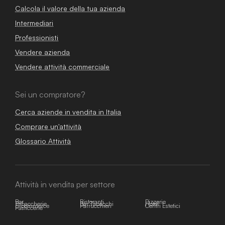
Calcola il valore della tua azienda
Intermediari
Professionisti
Vendere azienda
Vendere attività commerciale
Sei un compratore?
Cerca aziende in vendita in Italia
Comprare un'attività
Glossario Attività
Attività in vendita per settore
Bar
Ristoranti
Pizzerie
Tabaccherie
Bar Tabacchi
Hotel
E-commerce
Parrucchieri
Centri Estetici
Pasticcerie