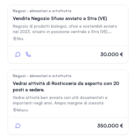
41
Negozi - alimentari e ortofrutta
Vendita Negozio Sfuso avviato a Stra (VE)
Negozio di prodotti biologici, sfusi e sostenibili avviato
nel 2023, situato in posizione centrale a Stra (VE).
Clientela fidelizzata, e-commerce attivo e collaborazioni
Stra
con produttori locali e GAS. Attività con forte identità nel
settore della sostenibilità e della filiera corta. Il prezzo
include avviamento, presenza online e affiancamento
30.000 €
iniziale. Arredi, attrezzature e magazzino esclusi dalla
trattativa. Affitto trasferibile previo accordo con la
proprietà.
35
Negozi - alimentari e ortofrutta
Vedrai attività di Rosticceria da asporto con 20
posti a sedere.
Vedrai attività ben avviata con utili documentati e
importanti negli anni. Ampio margine di crescita
Milano
350.000 €