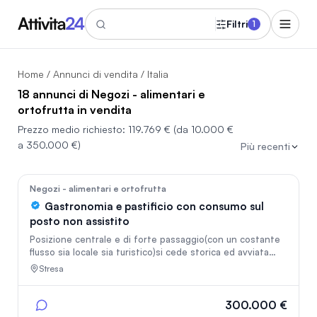
Filtri
1
Home
/
Annunci di vendita
/ Italia
18 annunci di Negozi - alimentari e
ortofrutta in vendita
Prezzo medio richiesto:
119.769 €
(da 10.000 €
a 350.000 €)
Più recenti
In vetrina
36
Negozi - alimentari e ortofrutta
Gastronomia e pastificio con consumo sul
posto non assistito
Posizione centrale e di forte passaggio(con un costante
flusso sia locale sia turistico)si cede storica ed avviata
attività di gastronomia e pastificio Il locale, curato nei
Stresa
minimi dettagli, è ottimamente attrezzato con dotazioni
professionali di livello e arredi moderni. La razionale
organizzazione degli spazi interni garantisce una
300.000 €
gestione dinamica, coniugando rapidità di servizio e