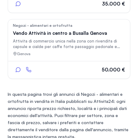
35.000 €
94
Negozi - alimentari e ortofrutta
Vendo Attività in centro a Busalla Genova
Attivita di commercio unica nella zona con rivendita di
capsule e cialde per caffe forte passaggio pedonale e
veicolare giro daffari di 75.000 € l'anno ancora da
Genova
sviluppare oltre affitto locali 550,00 mensili
50.000 €
In questa pagina trovi gli annunci di
Negozi - alimentari e
ortofrutta in vendita in Italia
pubblicati su Attivita24: ogni
annuncio riporta prezzo richiesto, località e i principali dati
economici dell'attività. Puoi filtrare per settore, zona e
fascia di prezzo, salvare i preferiti e contattare
direttamente il venditore dalla pagina dell'annuncio, tramite
la messaggistica interna gratuita.