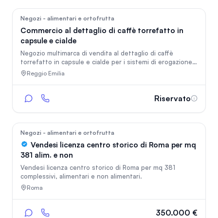
38
Negozi - alimentari e ortofrutta
Commercio al dettaglio di caffè torrefatto in
capsule e cialde
Negozio multimarca di vendita al dettaglio di caffè
torrefatto in capsule e cialde per i sistemi di erogazione
più diffusi, macinato e grani e di macchine da caffè.
Reggio Emilia
Degustazione in loco delle miscele proposte. Servizio di
assistenza alle macchine da caffè tramite tecnici esterni
già selezionati.
Riservato
150
Negozi - alimentari e ortofrutta
Vendesi licenza centro storico di Roma per mq
381 alim. e non
Vendesi licenza centro storico di Roma per mq 381
complessivi, alimentari e non alimentari.
Roma
350.000 €