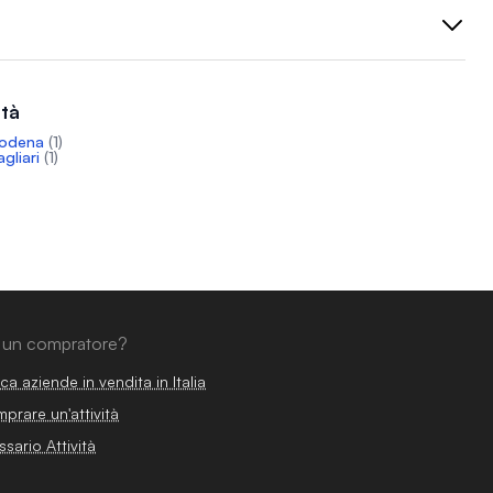
ttà
Modena
(1)
gliari
(1)
 un compratore?
ca aziende in vendita in Italia
prare un'attività
ssario Attività