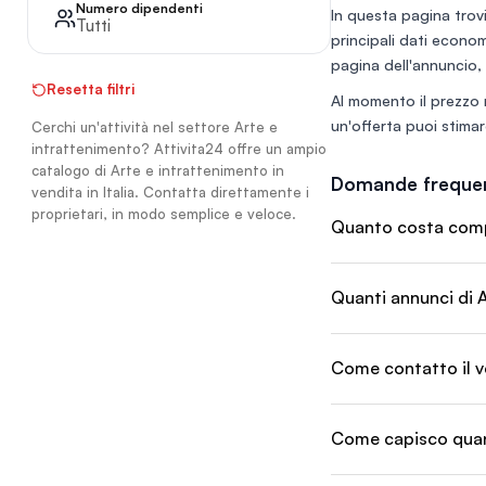
licenze. In più 6 mes
Numero dipendenti
In questa pagina trovi
affiancamento: si s
Tutti
principali dati economi
anche senza esperi
settore. Si cede per nuovo
pagina dell'annuncio, 
progetto imprendito
Resetta filtri
Attività pienamente
Al momento il prezzo 
un'offerta puoi stimare
Cerchi un'attività nel settore Arte e
intrattenimento? Attivita24 offre un ampio
catalogo di Arte e intrattenimento in
Domande frequen
vendita in Italia. Contatta direttamente i
proprietari, in modo semplice e veloce.
Quanto costa compra
Quanti annunci di A
Come contatto il v
Come capisco quant