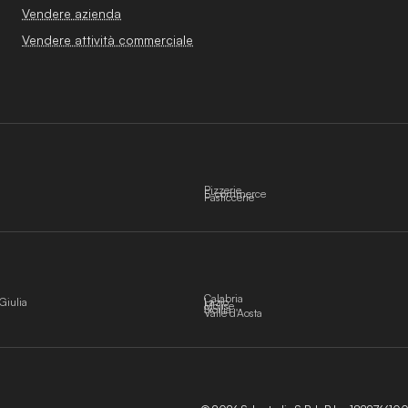
Vendere azienda
Vendere attività commerciale
Pizzerie
E-commerce
Pasticcerie
Calabria
Giulia
Lazio
Molise
Sicilia
Valle d'Aosta