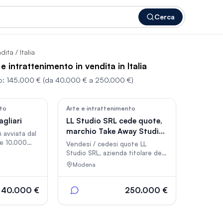
Cerca
ndita
/ Italia
e intrattenimento in vendita in Italia
o:
145.000 €
(da 40.000 € a 250.000 €)
12
24
nto
Arte e intrattenimento
gliari
LL Studio SRL cede quote,
marchio Take Away Studios
 avviata dal
registrato
re 10.000
Vendesi / cedesi quote LL
ccellenti,
Studio SRL, azienda titolare del
oprietà.
marchio registrato Take Away
Modena
anno. Locale
Studios, studio di registrazione
basso, 1
e produzione musicale attivo a
a snella e
Modena dal 2018. Struttura di
40.000 €
250.000 €
circa 300 mq già operativa, con
, marchio,
4 regie/studi, zona centrale
e clienti e
polifunzionale, zona ristoro, sala