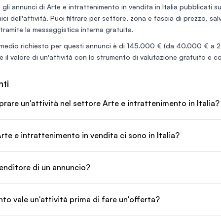
i di
prove cablata con regia
 gli annunci di
Arte e intrattenimento in vendita in Italia
pubblicati su
ubentra
dedicata, 2 bagni, magazzino e
ci dell'attività. Puoi filtrare per settore, zona e fascia di prezzo, sa
enza nel
giardino esterno. Sito web e
social attivi, esperienza in
tramite la messaggistica interna gratuita.
riale.
registrazione, produzione,
 operativa.
medio richiesto per questi annunci è di
145.000 €
(da 40.000 € a 25
gestione discografica,
consulenza artistica e
 il valore di un'attività con lo
strumento di valutazione gratuito
e co
management.
ti
re un'attività nel settore Arte e intrattenimento in Italia?
rte e intrattenimento in vendita ci sono in Italia?
enditore di un annuncio?
o vale un'attività prima di fare un'offerta?