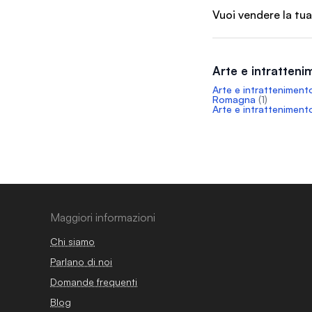
Vuoi vendere la tua
Arte e intratten
Arte e intrattenimento
Romagna
(1)
Arte e intratteniment
Maggiori informazioni
Chi siamo
Parlano di noi
Domande frequenti
Blog