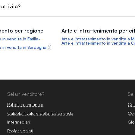
 attività?
imento per regione
Arte e intrattenimento per ci
 in vendita in Emilia-
Arte e intrattenimento in vendita a 
Arte e intrattenimento in vendita a Ca
o in vendita in Sardegna
(1)
Sei un venditore?
Sei
Pubblica annuncio
Cer
Calcola il valore della tua azienda
Com
Intermediari
Glo
Professionisti