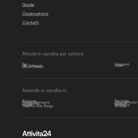
Guide
Osservatorio
Contatti
Attività in vendita per settore
Bar
Ristoranti
Bar Tabacchi
Hotel
Centri Estetici
Aziende in vendita in
Abruzzo
Basilicata
Emilia-Romagna
Friuli-Venezia 
Lombardia
Marche
Puglia
Sardegna
Trentino-Alto Adige
Umbria