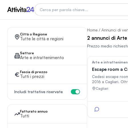
Home
/
Annunci di ve
Città o Regione
2 annunci di Arte 
Tutte le città e regioni
Prezzo medio richiest
Settore
Arte e intrattenimento
Arte e intrattenime
Escape room a Ca
Fascia di prezzo
Tutti i prezzi
Cedesi escape room
2016 a Cagliari. Olt
clienti, recensioni e
Cagliari
Includi trattative riservate
brand e stanze di pr
Fatturato 47.000 €/
220 mq con canone 
dipendente, struttur
Fatturato annuo
già rodata. Tutto incluso:
Tutti
scenografie, enigmi
sito, social, databas