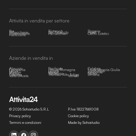
Attività in vendita per settore
Bar
Ristoranti
Pizzerie
Tabaccherie
Bar Tabacchi
Hotel
E-commerce
Parrucchieri
Centri Estetici
Pasticcerie
Aziende in vendita in
Abruzzo
Basilicata
Calabria
Campania
Emilia-Romagna
Friuli-Venezia Giulia
Lazio
Liguria
Lombardia
Marche
Molise
Piemonte
Puglia
Sardegna
Sicilia
Toscana
Trentino-Alto Adige
Umbria
Valle d'Aosta
Veneto
© 2026 Sohostudio S.R.L
P.Iva 18227661008
Privacy policy
Cookie policy
Termini e condizioni
Made by Sohostudio