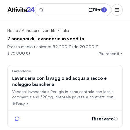
Filtri
1
Home
/
Annunci di vendita
/ Italia
7 annunci di Lavanderie in vendita
Prezzo medio richiesto:
52.200 €
(da 20.000 €
a 75.000 €)
Più recenti
21
Lavanderie
Lavanderia con lavaggio ad acqua,a secco e
noleggio biancheria
Vendesi lavanderia a Perugia in zona centrale con locale
commerciale di 320mq, clientela private e contratti con
enti pubblici, più di 100 strutture ricettive servite con
Perugia
noleggio biancheria, lavoro per 4 persone
Riservato