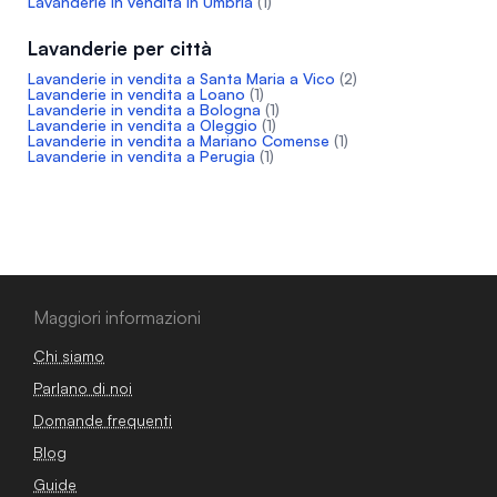
Lavanderie in vendita in Umbria
(1)
Lavanderie per città
Lavanderie in vendita a Santa Maria a Vico
(2)
Lavanderie in vendita a Loano
(1)
Lavanderie in vendita a Bologna
(1)
Lavanderie in vendita a Oleggio
(1)
Lavanderie in vendita a Mariano Comense
(1)
Lavanderie in vendita a Perugia
(1)
Maggiori informazioni
Chi siamo
Parlano di noi
Domande frequenti
Blog
Guide