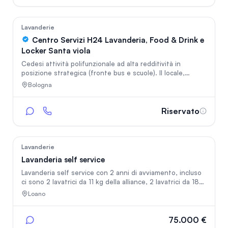
TAPPETI-Abiti cerimonie-vendita prodotti. Lavoro
incrementabile..x tutte le info in privato
141
Lavanderie
Centro Servizi H24 Lavanderia, Food & Drink e
Locker Santa viola
Cedesi attività polifunzionale ad alta redditività in
posizione strategica (fronte bus e scuole). Il locale,
completamente automatizzato e senza necessità di
Bologna
personale, include:Lavanderia Self-Service moderna.Area
Food & Drink con distributore automatico di pizza (unico
in zona).Locker InPost per flusso costante di
Riservato
clienti.Investimento "chiavi in mano" con tre fonti di
reddito diversificate e affitto vantaggioso.
108
Lavanderie
Lavanderia self service
Lavanderia self service con 2 anni di avviamento, incluso
ci sono 2 lavatrici da 11 kg della alliance, 2 lavatrici da 18kg
della imesa e 4 asciugatrici da 18kg oltre ad avere una
Loano
colonna pet esclusiva per gli animali. La cassa
centralizzata con schermo touch è predisposta per
monete e banconote pltre ad avere il lettore per le card
75.000 €
fidelity e con impostazioni per le promozioni tramite qr