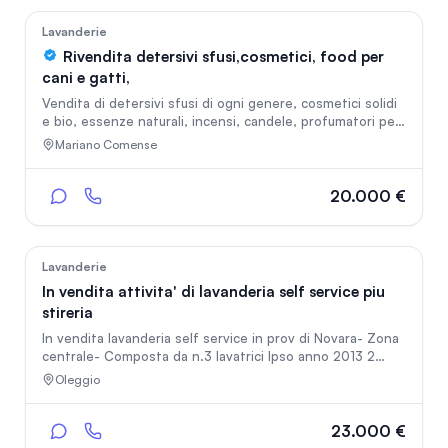
26
Lavanderie
Rivendita detersivi sfusi,cosmetici, food per
cani e gatti,
Vendita di detersivi sfusi di ogni genere, cosmetici solidi
e bio, essenze naturali, incensi, candele, profumatori per
ambienti, food cane e gatto
Mariano Comense
20.000 €
155
Lavanderie
In vendita attivita' di lavanderia self service piu
stireria
In vendita lavanderia self service in prov di Novara- Zona
centrale- Composta da n.3 lavatrici Ipso anno 2013 2
essicatoi lavenda anno 2013 Cassa comestero eroga
Oleggio
gettoni 1 sistema di videosorveglianza. Canone affitto
contenuto 400 euro Lavoro gestibile 1
persona.AFFIANCAMENTO 1 MESE..Ottimo pacchetto
23.000 €
clienti!! Si eseguono DIVERSI SERVIZI STIRERIA- LAVAGGIO