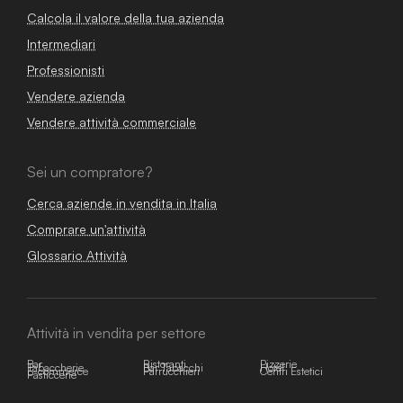
Calcola il valore della tua azienda
Intermediari
Professionisti
Vendere azienda
Vendere attività commerciale
Sei un compratore?
Cerca aziende in vendita in Italia
Comprare un'attività
Glossario Attività
Attività in vendita per settore
Bar
Ristoranti
Pizzerie
Tabaccherie
Bar Tabacchi
Hotel
E-commerce
Parrucchieri
Centri Estetici
Pasticcerie