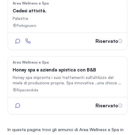
individuale).
90
Area Wellness e Spa
Cedesi attività.
Palestra
Portogruaro
Riservato
31
Area Wellness e Spa
Honey spa e azienda apistica con B&B
Honey spa impronta i suoi trattamenti sull'ultilizzo del
miele di produzione propria. Spa innovativa ..una chicca ai
piedi del monte vulture!
Ripacandida
Riservato
In questa pagina trovi gli annunci di
Area Wellness e Spa in