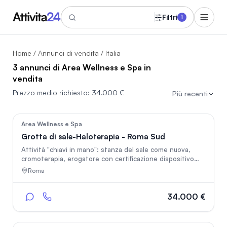
Filtri
1
Home
/
Annunci di vendita
/ Italia
3 annunci di Area Wellness e Spa in
vendita
Prezzo medio richiesto:
34.000 €
Più recenti
41
Area Wellness e Spa
Grotta di sale-Haloterapia - Roma Sud
Attività "chiavi in mano": stanza del sale come nuova,
cromoterapia, erogatore con certificazione dispositivo
medico, ristrutturazione e arredi completi reception/area
Roma
attesa/area bambini, subentro nel contratto d'affitto
(canone interessante, spese contenute su 35mq, tutto a
norma). Affiliazione alla casa madre che garantisce
34.000 €
formazione e marketing centralizzato, no royalties. Non
serve nessuna qualifica professionale nè esperienza
pregressa, gestibile da una sola persona (ditta