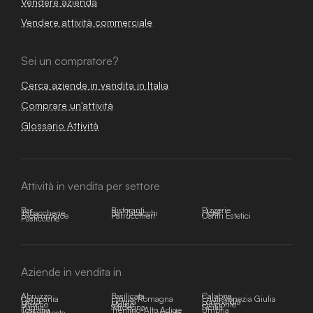
Vendere azienda
Vendere attività commerciale
Sei un compratore?
Cerca aziende in vendita in Italia
Comprare un'attività
Glossario Attività
Attività in vendita per settore
Bar
Ristoranti
Pizzerie
Tabaccherie
Bar Tabacchi
Hotel
E-commerce
Parrucchieri
Centri Estetici
Pasticcerie
Aziende in vendita in
Abruzzo
Basilicata
Calabria
Campania
Emilia-Romagna
Friuli-Venezia Giulia
Lazio
Liguria
Lombardia
Marche
Molise
Piemonte
Puglia
Sardegna
Sicilia
Toscana
Trentino-Alto Adige
Umbria
Valle d'Aosta
Veneto