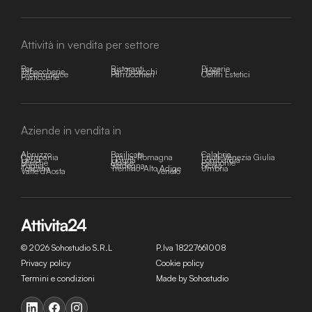
Attività in vendita per settore
Bar
Ristoranti
Pizzerie
Tabaccherie
Bar Tabacchi
Hotel
E-commerce
Parrucchieri
Centri Estetici
Pasticcerie
Aziende in vendita in
Abruzzo
Basilicata
Calabria
Campania
Emilia-Romagna
Friuli-Venezia Giulia
Lazio
Liguria
Lombardia
Marche
Molise
Piemonte
Puglia
Sardegna
Sicilia
Toscana
Trentino-Alto Adige
Umbria
Valle d'Aosta
Veneto
© 2026 Sohostudio S.R.L
P.Iva 18227661008
Privacy policy
Cookie policy
Termini e condizioni
Made by Sohostudio