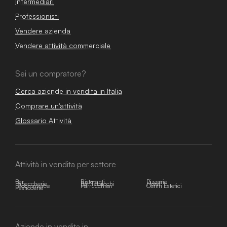
Intermediari
Professionisti
Vendere azienda
Vendere attività commerciale
Sei un compratore?
Cerca aziende in vendita in Italia
Comprare un'attività
Glossario Attività
Attività in vendita per settore
Bar
Ristoranti
Pizzerie
Tabaccherie
Bar Tabacchi
Hotel
E-commerce
Parrucchieri
Centri Estetici
Pasticcerie
Aziende in vendita in