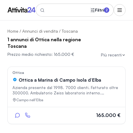
Filtri
2
Home
/
Annunci di vendita
/ Toscana
1 annunci di Ottica nella regione
Toscana
Prezzo medio richiesto:
165.000 €
Più recenti
In vetrina
375
Ottica
Ottica a Marina di Campo Isola d’Elba
Azienda presente dal 1998. 7000 clienti. Fatturato oltre
300000. Ambulatorio Zeiss laboratorio interno.
Esposizione di oltre 1000 occhiali. Si trova a Marina di
Campo nell'Elba
Campo all’isola d’Elba. Di proprietà e’ anche l’edificio
anch’esso in vendita o da affittare. si trova in via Roma
nella zona più trafficata del paese. Avviamento e
165.000 €
strumentazione € 165.000 Merci a magazzino da
conteggiare (circa € 100.000) Affitto 2.500€ al mese
Immobile superficie totale 140 mq € 400.000.