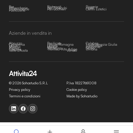
Bar
Ristoranti
Pizzerie
Tabaccherie
Bar Tabacchi
Hotel
E-commerce
Parrucchieri
Centri Estetici
Pasticcerie
Aziende in vendita in
Abruzzo
Basilicata
Calabria
Campania
Emilia-Romagna
Friuli-Venezia Giulia
Lazio
Liguria
Lombardia
Marche
Molise
Piemonte
Puglia
Sardegna
Sicilia
Toscana
Trentino-Alto Adige
Umbria
Valle d'Aosta
Veneto
© 2026 Sohostudio S.R.L
P.Iva 18227661008
Privacy policy
Cookie policy
Termini e condizioni
Made by Sohostudio