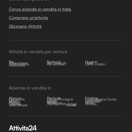
Cerca aziende in vendita in Italia
Comprare un'attività
Glossario Attività
Attività in vendita per settore
Bar
Ristoranti
Pizzerie
Tabaccherie
Bar Tabacchi
Hotel
E-commerce
Parrucchieri
Centri Estetici
Pasticcerie
Aziende in vendita in
Abruzzo
Basilicata
Calabria
Campania
Emilia-Romagna
Friuli-Venezia Giulia
Lazio
Liguria
Lombardia
Marche
Molise
Piemonte
Puglia
Sardegna
Sicilia
Toscana
Trentino-Alto Adige
Umbria
Valle d'Aosta
Veneto