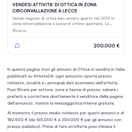
VENDESI ATTIVITA' DI OTTICA IN ZONA
CIRCONVALLAZIONE A LECCE
Vendo negozio di ottica ben avviato aperto nel 2019 in
zona circonvallazione a Lecce in ottimo quartiere. Lo
stabile dove è situato il negozio è in affitto (costo molto
Lecce
basso) e sono disposto a venderlo con tutto l'arredo e la
strumentazione all'avanguardia di cui dispone il centro
ottico. Nelle vicinanze del centro ottico ci sono tanti
200.000 €
servizi a disposizione della cittadinanza di ogni tipo. La
zona è molto trafficata e lo stesso centro ottico ha una
grande visibilità.
In questa pagina trovi gli annunci di
Ottica in vendita in Italia
pubblicati su Attivita24: ogni annuncio riporta prezzo
richiesto, località e i principali dati economici dell'attività.
Puoi filtrare per settore, zona e fascia di prezzo, salvare i
preferiti e contattare direttamente il venditore dalla pagina
dell'annuncio, tramite la messaggistica interna gratuita.
Al momento il prezzo medio richiesto per questi annunci è di
182.500 €
(da 165.000 € a 200.000 € per gli annunci con
prezzo pubblico). Prima di fare un'offerta puoi stimare il