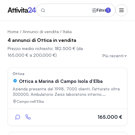
Filtri
1
Home
/
Annunci di vendita
/ Italia
4 annunci di Ottica in vendita
Prezzo medio richiesto:
182.500 €
(da
165.000 € a 200.000 €)
Più recenti
In vetrina
369
Ottica
Ottica a Marina di Campo Isola d’Elba
Azienda presente dal 1998. 7000 clienti. Fatturato oltre
300000. Ambulatorio Zeiss laboratorio interno.
Esposizione di oltre 1000 occhiali. Si trova a Marina di
Campo nell'Elba
Campo all’isola d’Elba. Di proprietà e’ anche l’edificio
anch’esso in vendita o da affittare. si trova in via Roma
nella zona più trafficata del paese. Avviamento e
165.000 €
strumentazione € 165.000 Merci a magazzino da
conteggiare (circa € 100.000) Affitto 2.500€ al mese
Immobile superficie totale 140 mq € 400.000.