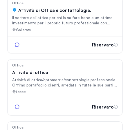
46
Ottica
Attività di Ottica e contattologia.
Il settore dell'ottica per chi la sa fare bene e un ottimo
investimento per il proprio futuro professionale con
grande possibilità di crescita.
Gallarate
Riservato
36
Ottica
Attività di ottica
Attività di ottica/optometria/contattologia professionale.
Ottimo portafoglio clienti, arredata in tutte le sue parti in
stile moderno. Gestionale incluso, azienda lavoranti
Lecce
principali Hoya, Magazzino, ufficio e media sala riunioni
Personale di Gestione 1/2 persone Sala visite completa di
topografo e tutte le attrezzature professionali Nidek
Riservato
Nessun lavoro da fare, entri e lavori. Si cede per motivi di
trasferimento Strada di forte passaggio da
professionisti, attivita' commerciali e abitanti
115
Ottica