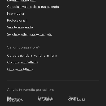
Calcola il valore della tua azienda
Intermediari
Professionisti
Vendere azienda
Vendere attività commerciale
Sei un compratore?
Cerca aziende in vendita in Italia
Comprare un'attività
Glossario Attività
Attività in vendita per settore
Bar
Ristoranti
Pizzerie
Tabaccherie
Bar Tabacchi
Hotel
E-commerce
Parrucchieri
Centri Estetici
Pasticcerie