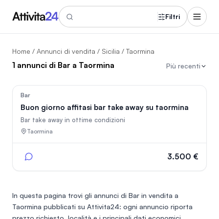
Filtri
Home
/
Annunci di vendita
/
Sicilia
/ Taormina
1 annunci di Bar a Taormina
Più recenti
106
Bar
Buon giorno affitasi bar take away su taormina
Bar take away in ottime condizioni
Taormina
3.500 €
In questa pagina trovi gli annunci di
Bar in vendita a
Taormina
pubblicati su Attivita24: ogni annuncio riporta
prezzo richiesto, località e i principali dati economici