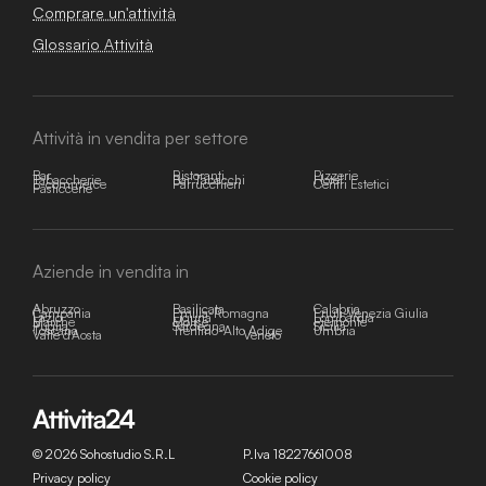
Comprare un'attività
Glossario Attività
Attività in vendita per settore
Bar
Ristoranti
Pizzerie
Tabaccherie
Bar Tabacchi
Hotel
E-commerce
Parrucchieri
Centri Estetici
Pasticcerie
Aziende in vendita in
Abruzzo
Basilicata
Calabria
Campania
Emilia-Romagna
Friuli-Venezia Giulia
Lazio
Liguria
Lombardia
Marche
Molise
Piemonte
Puglia
Sardegna
Sicilia
Toscana
Trentino-Alto Adige
Umbria
Valle d'Aosta
Veneto
© 2026 Sohostudio S.R.L
P.Iva 18227661008
Privacy policy
Cookie policy