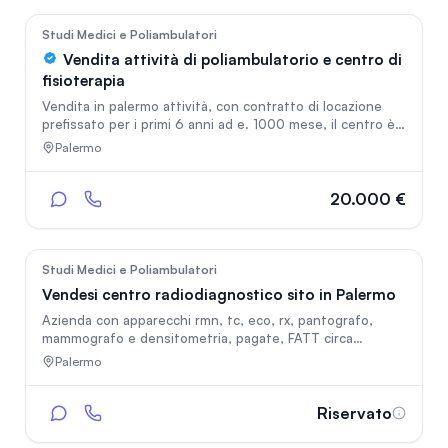
mano" con performance dimostrabili.
248
Studi Medici e Poliambulatori
Vendita attività di poliambulatorio e centro di
fisioterapia
Vendita in palermo attività, con contratto di locazione
prefissato per i primi 6 anni ad e. 1000 mese, il centro è
arredato ed attrezzato per poliambulatorio e fisioterapia,
Palermo
con professionisti disponibili e contrattualizzati, in atto
cessata autorizzazioni da alcuni mesi per ristrutturazione,
già parzialmente effettuata, cedesi per trasferimento in
20.000 €
altra regione
570
Studi Medici e Poliambulatori
Vendesi centro radiodiagnostico sito in Palermo
Azienda con apparecchi rmn, tc, eco, rx, pantografo,
mammografo e densitometria, pagate, FATT circa
600.000 annui, di cui circa 139.000 in convenzione con il
Palermo
sistema sanitario nazionale
Riservato