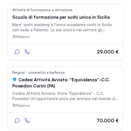
30
Attività di formazione e istruzione
Scuola di formazione per sushi unica in Sicilia
Mare' sushi academy è l'unica accademia sushi in Sicilia
con sede a Palermo. La sua unicità nel settore gli
permette di totalizzare ogni anno OTTIMI numero .
Palermo
L'azienda viene venduta comprensivo di licenze
autorizzazione arredamento sia aula teoria che aula
pratica e comprensivo di canali social e account
29.000 €
pubblicitario con oltre 10 mila follower attivi prezzo poco
trattabile modalità di pagamento agevolata
67
Negozi - cosmetici e bellezza
Cedesi Attività Avviata: "Equivalenza"-C.C.
Poseidon Carini (PA)
Cedesi Attività Avviata: Store "Equivalenza" - C.C.
Poseidon Un'opportunità unica per entrare nel mondo del
franchising leader della profumeria nel centro
Palermo
commerciale più dinamico della zona. Si propone la
cessione di attività dello store Equivalenza
perfettamente avviato, situato in posizione strategica
70.000 €
all'interno del CC Poseidon. L'attività rappresenta un
investimento sicuro per chi cerca un business "chiavi in