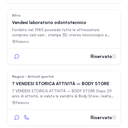
24
Altro
Vendesi laboratorio odontotecnico
Fondato nel 1983 possiede tutte le attrezzature
compresi cad-cam , stampa 3D, stereo microscopio a
soffitto , 8 posti di lavoro . Se interessati invio lista
Palermo
attrezzature
Riservato
36
Negozi - Articoli sportivi
? VENDESI STORICA ATTIVITÀ – BODY STORE
? VENDESI STORICA ATTIVITÀ – BODY STORE Dopo 29
anni di attività, si valuta la vendita di Body Store, realtà
storica e conosciuta nel settore della nutrizione sportiva,
Palermo
integrazione alimentare e benessere. L’attività
rappresenta oggi un punto di riferimento consolidato
grazie a: ✔ 29 anni di presenza sul mercato
Riservato