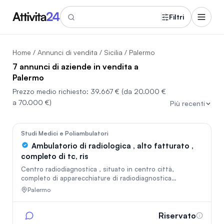
Filtri
Home
/
Annunci di vendita
/
Sicilia
/ Palermo
7 annunci di aziende in vendita a
Palermo
Prezzo medio richiesto:
39.667 €
(da 20.000 €
a 70.000 €)
Più recenti
In vetrina
2699
Studi Medici e Poliambulatori
Ambulatorio di radiologica , alto fatturato ,
completo di tc, ris
Centro radiodiagnostica , situato in centro città,
completo di apparecchiature di radiodiagnostica
avanzata, no debiti, alto fatturato piccola convenzione
Palermo
con asp, possibilità di trasferimento in locali più ampi in
preparazione, con bassa locazione mensile . vendesi per
diversificazione investimenti
Riservato