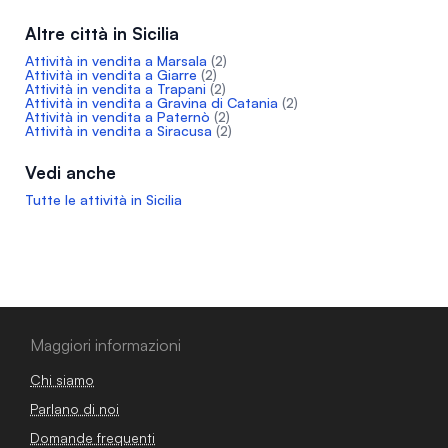
Altre città in Sicilia
Attività in vendita a Marsala
(2)
Attività in vendita a Giarre
(2)
Attività in vendita a Trapani
(2)
Attività in vendita a Gravina di Catania
(2)
Attività in vendita a Paternò
(2)
Attività in vendita a Siracusa
(2)
Vedi anche
Tutte le attività in Sicilia
Maggiori informazioni
Chi siamo
Parlano di noi
Domande frequenti