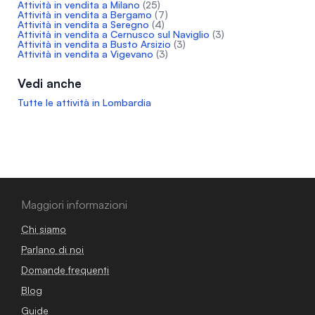
Attività in vendita a Milano
(25)
Attività in vendita a Bergamo
(7)
Attività in vendita a Seregno
(4)
Attività in vendita a Cernusco sul Naviglio
(3)
Attività in vendita a Busto Arsizio
(3)
Attività in vendita a Vigevano
(3)
Vedi anche
Tutte le attività in Lombardia
Maggiori informazioni
Chi siamo
Parlano di noi
Domande frequenti
Blog
Guide