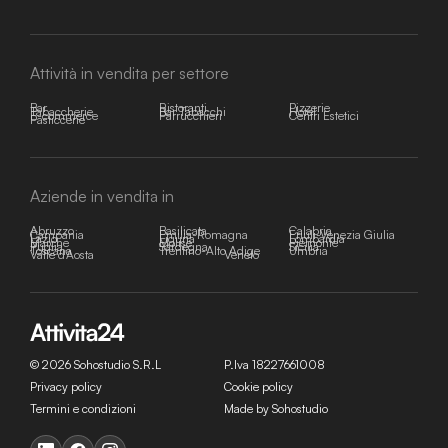
Attività in vendita per settore
Bar
Ristoranti
Pizzerie
Tabaccherie
Bar Tabacchi
Hotel
E-commerce
Parrucchieri
Centri Estetici
Pasticcerie
Aziende in vendita in
Abruzzo
Basilicata
Calabria
Campania
Emilia-Romagna
Friuli-Venezia Giulia
Lazio
Liguria
Lombardia
Marche
Molise
Piemonte
Puglia
Sardegna
Sicilia
Toscana
Trentino-Alto Adige
Umbria
Valle d'Aosta
Veneto
© 2026 Sohostudio S.R.L
P.Iva 18227661008
Privacy policy
Cookie policy
Termini e condizioni
Made by Sohostudio