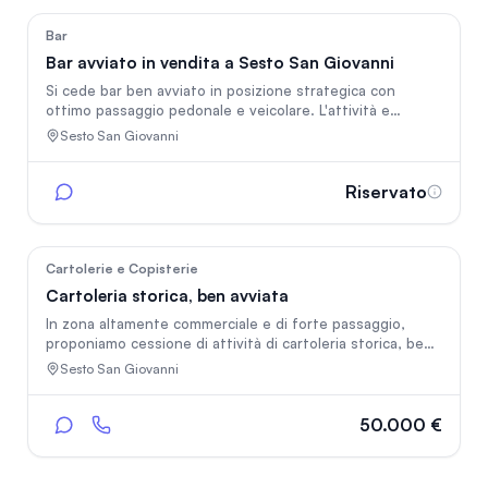
18
Bar
Bar avviato in vendita a Sesto San Giovanni
Si cede bar ben avviato in posizione strategica con
ottimo passaggio pedonale e veicolare. L'attività e
completamente operativa e dispone di una clientela
Sesto San Giovanni
fidelizzata. Ottime possibilità di incrementò del fatturato
ampliando i servizi offerti. La cessione per motivi
personali.
Riservato
40
Cartolerie e Copisterie
Cartoleria storica, ben avviata
In zona altamente commerciale e di forte passaggio,
proponiamo cessione di attività di cartoleria storica, ben
avviata e conosciuta nel quartiere, situata frontalmente a
Sesto San Giovanni
una scuola e nelle immediate vicinanze di un secondo
istituto scolastico: una posizione semplicemente
perfetta per il settore.
50.000 €