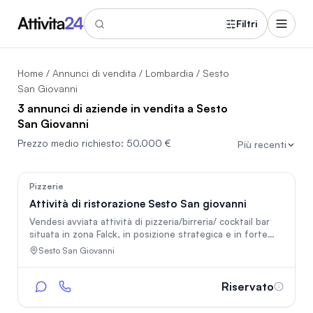
Filtri
Home
/
Annunci di vendita
/
Lombardia
/ Sesto
San Giovanni
3 annunci di aziende in vendita a Sesto
San Giovanni
Prezzo medio richiesto:
50.000 €
Più recenti
15
Pizzerie
Attività di ristorazione Sesto San giovanni
Vendesi avviata attività di pizzeria/birreria/ cocktail bar
situata in zona Falck, in posizione strategica e in forte
espansione. Il locale si sviluppa su una superficie di circa
Sesto San Giovanni
450 mq e dispone di fino a 140 posti a sedere, ideale per
servizio alla carta, eventi, feste e cene di gruppo. Ottime
potenzialità di crescita e incremento del fatturato. Per
Riservato
maggiori informazioni, dettagli economici e per fissare
una visita, contattare in privato.