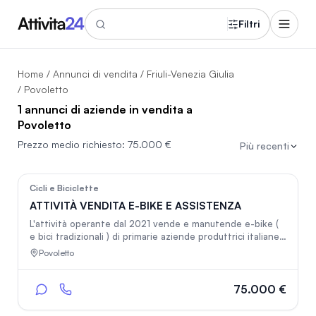
Filtri
Home
/
Annunci di vendita
/
Friuli-Venezia Giulia
/ Povoletto
1 annunci di aziende in vendita a
Povoletto
Prezzo medio richiesto:
75.000 €
Più recenti
121
Cicli e Biciclette
ATTIVITÀ VENDITA E-BIKE E ASSISTENZA
L'attività operante dal 2021 vende e manutende e-bike (
e bici tradizionali ) di primarie aziende produttrici italiane
ed estere con rapporti commerciali consolidati nel tempo
Povoletto
. Oltre alla superficie di vendita e magazzino di circa 120
mq completa l'offerta commerciale il sito internet con e-
commerce. I locali sono protetti da sofisticato impianto di
75.000 €
allarme comprendente: allarme volumetrico, 2 nebbiogeni,
telecamere, sensori di vibrazione sulle vetrate, strobo