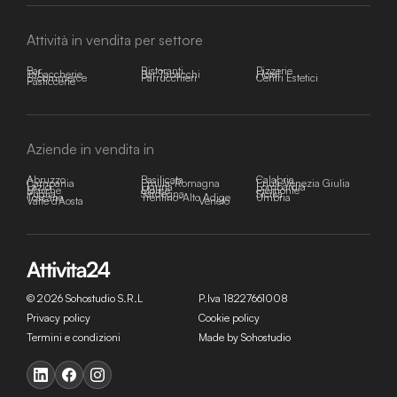
Attività in vendita per settore
Bar
Ristoranti
Pizzerie
Tabaccherie
Bar Tabacchi
Hotel
E-commerce
Parrucchieri
Centri Estetici
Pasticcerie
Aziende in vendita in
Abruzzo
Basilicata
Calabria
Campania
Emilia-Romagna
Friuli-Venezia Giulia
Lazio
Liguria
Lombardia
Marche
Molise
Piemonte
Puglia
Sardegna
Sicilia
Toscana
Trentino-Alto Adige
Umbria
Valle d'Aosta
Veneto
© 2026 Sohostudio S.R.L
P.Iva 18227661008
Privacy policy
Cookie policy
Termini e condizioni
Made by Sohostudio