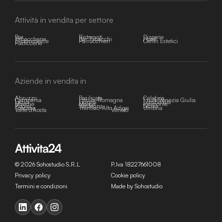
Attività in vendita per settore
Bar
Ristoranti
Pizzerie
Tabaccherie
Bar Tabacchi
Hotel
E-commerce
Parrucchieri
Centri Estetici
Pasticcerie
Aziende in vendita in
Abruzzo
Basilicata
Calabria
Campania
Emilia-Romagna
Friuli-Venezia Giulia
Lazio
Liguria
Lombardia
Marche
Molise
Piemonte
Puglia
Sardegna
Sicilia
Toscana
Trentino-Alto Adige
Umbria
Valle d'Aosta
Veneto
© 2026 Sohostudio S.R.L
P.Iva 18227661008
Privacy policy
Cookie policy
Termini e condizioni
Made by Sohostudio