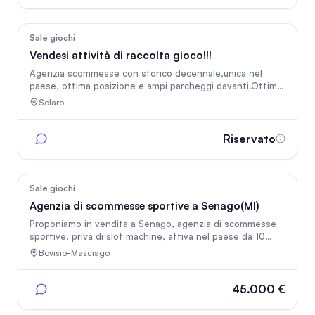
virtual e online -Affitto di soli 1.875 € mensili
53
Sale giochi
Vendesi attività di raccolta gioco!!!
Agenzia scommesse con storico decennale,unica nel
paese, ottima posizione e ampi parcheggi davanti.Ottimo
cassetto clienti sia fisico che online.Vendesi per cambio
Solaro
attività lavorativa.marchio GOLDBET
Riservato
136
Sale giochi
Agenzia di scommesse sportive a Senago(MI)
Proponiamo in vendita a Senago, agenzia di scommesse
sportive, priva di slot machine, attiva nel paese da 10
anni. Posizione su strada trafficata vicino alla commasina
Bovisio-Masciago
(sp44). Gestibile da una sola persona per turno, Locale in
affitto, canone: 500€
45.000 €