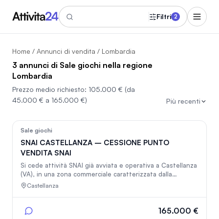
Filtri
2
Home
/
Annunci di vendita
/ Lombardia
3 annunci di Sale giochi nella regione
Lombardia
Prezzo medio richiesto:
105.000 €
(da
45.000 € a 165.000 €)
Più recenti
4
Sale giochi
SNAI CASTELLANZA – CESSIONE PUNTO
VENDITA SNAI
Si cede attività SNAI già avviata e operativa a Castellanza
(VA), in una zona commerciale caratterizzata dalla
presenza di bar, ristoranti e attività che favoriscono il
Castellanza
passaggio e la frequentazione della zona. L’attività è
stata aperta nel febbraio 2024 e dispone già di una
clientela consolidata. -100 m² circa di superficie -13.000–
165.000 €
15.000 € circa di aggi mensili -Scommesse sportive,