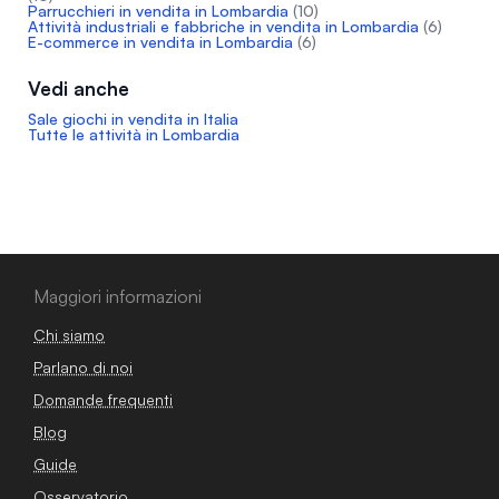
Parrucchieri in vendita in Lombardia
(10)
Attività industriali e fabbriche in vendita in Lombardia
(6)
E-commerce in vendita in Lombardia
(6)
Vedi anche
Sale giochi in vendita in Italia
Tutte le attività in Lombardia
Maggiori informazioni
Chi siamo
Parlano di noi
Domande frequenti
Blog
Guide
Osservatorio