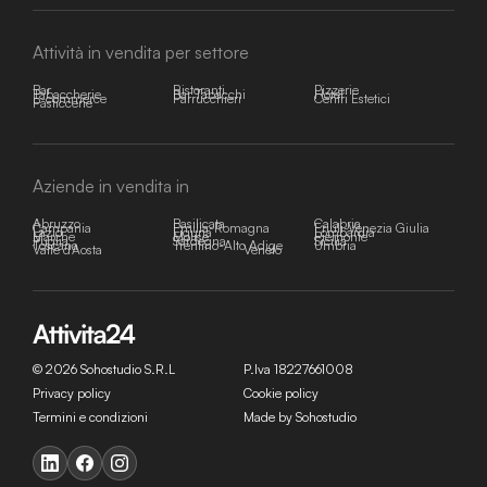
Attività in vendita per settore
Bar
Ristoranti
Pizzerie
Tabaccherie
Bar Tabacchi
Hotel
E-commerce
Parrucchieri
Centri Estetici
Pasticcerie
Aziende in vendita in
Abruzzo
Basilicata
Calabria
Campania
Emilia-Romagna
Friuli-Venezia Giulia
Lazio
Liguria
Lombardia
Marche
Molise
Piemonte
Puglia
Sardegna
Sicilia
Toscana
Trentino-Alto Adige
Umbria
Valle d'Aosta
Veneto
© 2026 Sohostudio S.R.L
P.Iva 18227661008
Privacy policy
Cookie policy
Termini e condizioni
Made by Sohostudio