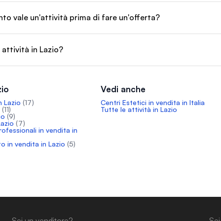
o vale un'attività prima di fare un'offerta?
attività in Lazio?
zio
Vedi anche
n Lazio
(17)
Centri Estetici in vendita in Italia
(11)
Tutte le attività in Lazio
io
(9)
Lazio
(7)
professionali in vendita in
o in vendita in Lazio
(5)
Sei un venditore?
Sei