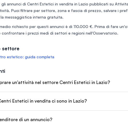
principali: • Posizione
apprezza
 gli annunci di
Centri Estetici in vendita in Lazio
pubblicati su Attivita
Strategica: Locale moderno in
e sportivi. 
tività. Puoi filtrare per settore, zona e fascia di prezzo, salvare i pr
zona ad alto passaggio e
margini d
clientela selezionata. • Pronto
desidera 
 la messaggistica interna gratuita.
Subito: Arredi eleganti, cabine a
Possibilit
medio richiesto per questi annunci è di
110.000 €
. Prima di fare un'o
norma e attrezzature
e rivendi
d’avanguardia incluse. • Business
richiede 
 confrontare i prezzi medi di settori e regioni nell'
Osservatorio
.
Avviato: Ampio database clienti
fidelizzati e ottima
 settore
ro estetico: guida completa
ti
re un'attività nel settore Centri Estetici in Lazio?
entri Estetici in vendita ci sono in Lazio?
enditore di un annuncio?