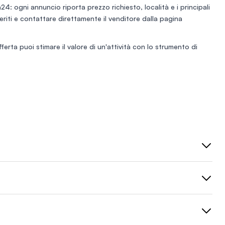
to da famiglie ,bambini
24: ogni annuncio riporta prezzo richiesto, località e i principali
L attività offre
eferiti e contattare direttamente il venditore dalla pagina
i crescita per chi
scalare il business.
à di inserire altri servizi
fferta puoi stimare il valore di un'attività con lo
strumento di
ta prodotti naturali. Si
max serietà.