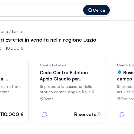
Cerca
ndita
/ Lazio
i Estetici in vendita nella regione Lazio
o:
110.000 €
6
35
Centri Estetici
Centri Es
o
Cedo Centro Estetico
Busi
ca,
Appio Claudio per
campo 
arium,
trasferimento.Avviatissimo
margini
a con ottima
Si propone la cessione dello
Si propon
 stima
storico centro Angels Nails &
attività 
nni, 96 metri
Beauty, situato nel cuore del
benesser
Roma
Frosino
hiere e tre
quartiere Appio Claudio (Roma).
di passag
ocale tenuto
Attività solida e molto
Frosinon
conosciuta, specializzata in
riferime
110.000 €
Riservato
Rimodellamento Corpo,
benesser
Pedicure SPA ed Estetica
specializ
Avanzata. Caratteristiche
respirato