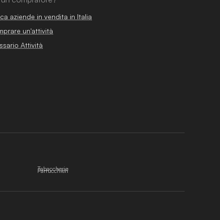
ca aziende in vendita in Italia
prare un'attività
ssario Attività
Tabaccherie
Parrucchieri