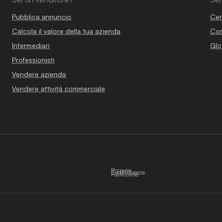
Pubblica annuncio
Cer
Calcola il valore della tua azienda
Com
Intermediari
Glo
Professionisti
Vendere azienda
Vendere attività commerciale
Pizzerie
E-commerce
Pasticcerie