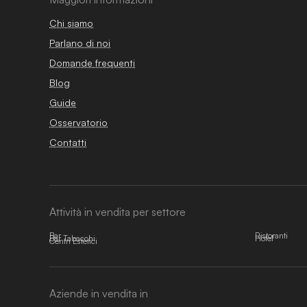
Chi siamo
Parlano di noi
Domande frequenti
Blog
Guide
Osservatorio
Contatti
Attività in vendita per settore
Bar
Ristoranti
Bar Tabacchi
Hotel
Centri Estetici
Aziende in vendita in