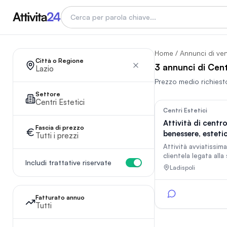
Home
/
Annunci di ve
Città o Regione
3 annunci di Centr
Lazio
Prezzo medio richiest
Settore
Centri Estetici
Centri Estetici
Attività di centr
Fascia di prezzo
benessere, esteti
Tutti i prezzi
parrucchiere, sol
Attività avviatissim
clientela legata alla
Includi trattative riservate
dell’attività da 22 a
Ladispoli
di estetica, parrucc
lampade solarium, l
benissimo
Fatturato annuo
Tutti