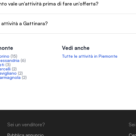
o vale un'attività prima di fare un'offerta?
 attività a Gattinara?
emonte
Vedi anche
orino
(15)
Tutte le attività in Piemonte
Alessandria
(6)
sti
(3)
rcelli
(2)
avigliano
(2)
 Carmagnola
(2)
Sei un venditore?
Sei
Pubblica annuncio
Cer