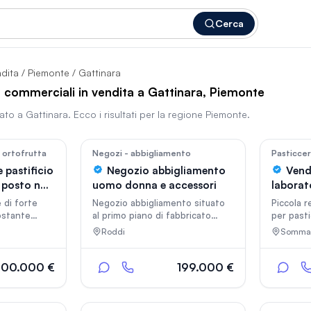
Cerca
ndita
/
Piemonte
/ Gattinara
à commerciali in vendita a Gattinara, Piemonte
vato a
Gattinara
. Ecco i risultati per la regione
Piemonte
.
In vetrina
In vetri
36
24
e ortofrutta
Negozi - abbigliamento
Pasticcer
 pastificio
Negozio abbigliamento
Vende
 posto non
uomo donna e accessori
laborato
pasticc
 di forte
Negozio abbigliamento situato
Piccola r
ostante
al primo piano di fabbricato
per pasti
turistico)si
commerciale, in vendita i muri, la
soddisfar
Roddi
Sommar
ata attività
merce, gli arredi e le
mercato 
ficio Il
attrezzature di cassa.
nimi
Riscaldamento e raffrescamento
300.000 €
199.000 €
ente
centralizzato con sistema a
zioni
pompa di calore appena
lo e arredi
sostituito, con proprio