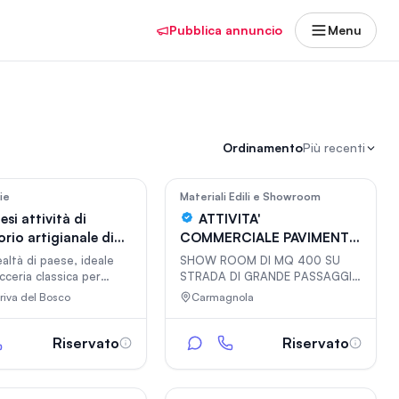
Pubblica annuncio
Menu
Ordinamento
Più recenti
na
In vetrina
156
176
ie
Materiali Edili e Showroom
si attività di
ATTIVITA'
rio artigianale di
COMMERCIALE PAVIMENTI ,
eria
RIVESTIMENTI , ARREDI
ealtà di paese, ideale
SHOW ROOM DI MQ 400 SU
BAGNO
cceria classica per
STRADA DI GRANDE PASSAGGIO
e la richiesta di
, DA PIU' DI 40 ANNI LEADER NEL
iva del Bosco
Carmagnola
nel raggio di 15 km
COMMERCIO DI FINITURE PER
INTERNI
Riservato
Riservato