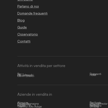
Parlano di noi
Domande frequenti
Blog
Guide
Osservatorio
Contatti
Attività in vendita per settore
Bar
Ristoranti
Bar Tabacchi
Hotel
Centri Estetici
Aziende in vendita in
Abruzzo
Basilicata
Emilia-Romagna
Friuli-Venezia 
Lombardia
Marche
Puglia
Sardegna
Trentino-Alto Adige
Umbria