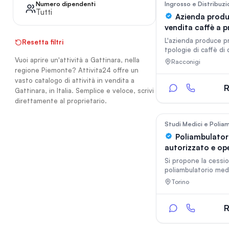
moderni. La razional
Numero dipendenti
Ingrosso e Distribuz
Tutti
organizzazione degl
Azienda produ
interni garantisce 
vendita caffè a p
dinamica, coniugando
marchio
servizio e standard q
L'azienda produce p
Resetta filtri
Completa la proprie
tpologie di caffè di q
accogliente spazio 
grani, macinati, in c
Vuoi aprire un'attività a Gattinara, nella
Racconigi
offrire consumo sul
vario tipo, anche in 
regione Piemonte? Attivita24 offre un
con proprio packagin
vasto catalogo di attività in vendita a
prodotto. Ha un mar
R
Gattinara, in Italia. Semplice e veloce, scrivi
che sta conquistand
direttamente al proprietario.
mercato. Sta imple
l'export. L'azienda è
di passaggio genera
Studi Medici e Polia
non ha eredi in que
Poliambulator
per cui ricerca possib
autorizzato e ope
acquirenti per contin
vendita – Torino
lavoro intrapreso.
Si propone la cessio
poliambulatorio med
specialistico regol
Torino
autorizzato, situato 
una posizione facil
raggiungibile e ben 
R
struttura è moderna
completamente oper