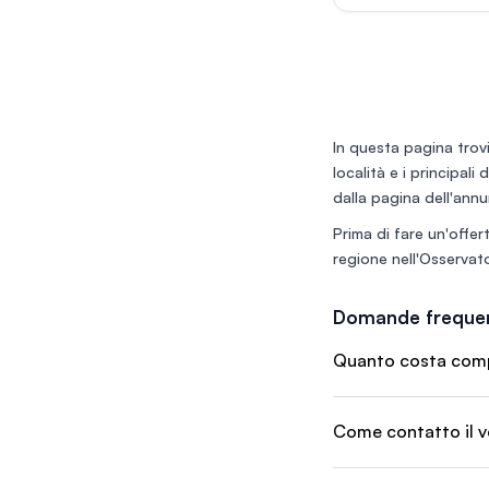
CURATO: Interni cara
con splendide volte
arredi moderni in st
green", ottima illum
atmosfera accoglie
VERSATILITÀ DEL BU
Menu completo che
In questa pagina trovi
l'intera giornata lavo
località e i principali
caffetteria/colazioni
leggeri (pancake sala
dalla pagina dell'annu
Prima di fare un'offert
regione nell'
Osservato
Domande frequen
Quanto costa compr
Come contatto il v