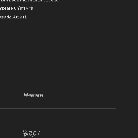
prare un'attività
ssario Attività
Tabaccherie
Parrucchieri
Campania
Liguria
Piemonte
Toscana
Veneto