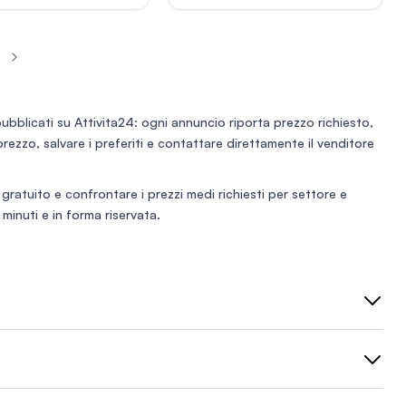
 include scenografie,
istemi elettronici,
ure, arredi, brand, sito
prenotazioni online
presenza digitale
ata e know-how
uisire
ubblicati su Attivita24: ogni annuncio riporta prezzo richiesto,
format oppure singole
i prezzo, salvare i preferiti e contattare direttamente il venditore
ono disponibili dati
al fatturato annuo di
euro.
 gratuito
e confrontare i prezzi medi richiesti per settore e
minuti e in forma riservata.