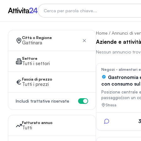
Home
/
Annunci di ve
Città o Regione
Aziende e attivit
Gattinara
Nessun annuncio tro
In vetrina
Settore
Tutti i settori
Negozi - alimentari 
Gastronomia e
Fascia di prezzo
con consumo sul
Tutti i prezzi
assistito
Posizione centrale e
passaggio(con un c
Includi trattative riservate
flusso sia locale sia 
Stresa
cede storica ed avvi
di gastronomia e pasti
locale, curato nei mi
Fatturato annuo
dettagli, è ottimam
Tutti
In vetrina
attrezzato con dota
professionali di livel