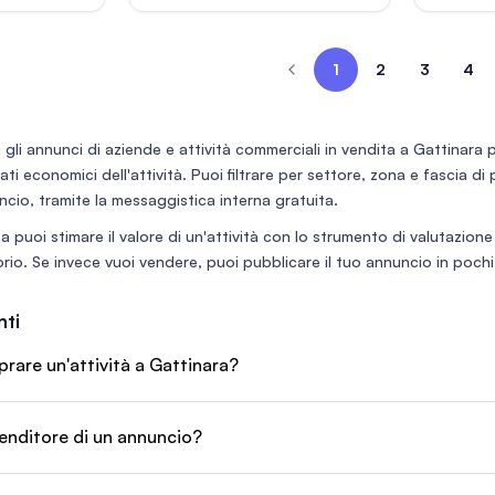
1000 contatti. Il locale è ben
tteristici
cessione
arredato e in buone condizioni.
 a botte,
enigmi, s
Lo spazio espositivo è di circa
ile "urban
attrezzat
1
2
3
4
50 mq con annesso locale
inazione e
web con 
magazzino, un bagno e
nte.
dirette, 
disponibilità di una cantina. Il
SINESS:
consolid
locale è dotato di serranda
 copre
operativo. È possibile acq
 gli annunci di
aziende e attività commerciali in vendita a Gattinara
p
elettrica, climatizzatore e
rativa, dalla
l’intero 
antifurto.
 dati economici dell'attività. Puoi filtrare per settore, zona e fascia d
 ai pranzi
stanze. S
ti, piadine,f
relativi 
ncio, tramite la messaggistica interna gratuita.
140.000 
a puoi stimare il valore di un'attività con lo
strumento di valutazione
rio
. Se invece vuoi vendere, puoi
pubblicare il tuo annuncio
in pochi 
ti
are un'attività a Gattinara?
enditore di un annuncio?