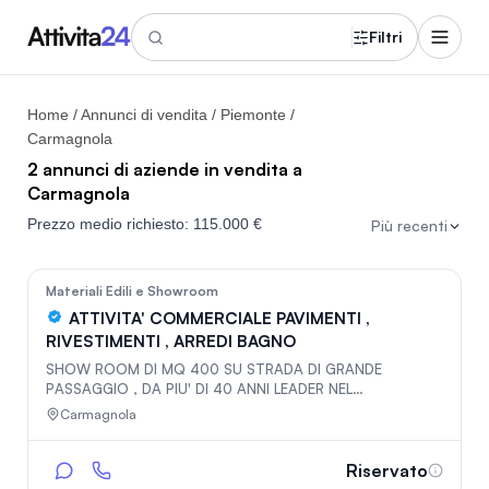
Filtri
Home
/
Annunci di vendita
/
Piemonte
/
Carmagnola
2 annunci di aziende in vendita a
Carmagnola
Prezzo medio richiesto:
115.000 €
Più recenti
In vetrina
180
Materiali Edili e Showroom
ATTIVITA' COMMERCIALE PAVIMENTI ,
RIVESTIMENTI , ARREDI BAGNO
SHOW ROOM DI MQ 400 SU STRADA DI GRANDE
PASSAGGIO , DA PIU' DI 40 ANNI LEADER NEL
COMMERCIO DI FINITURE PER INTERNI
Carmagnola
Riservato