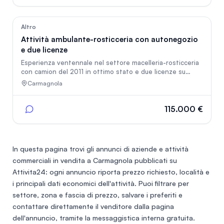
28
Altro
Attività ambulante-rosticceria con autonegozio
e due licenze
Esperienza ventennale nel settore macelleria-rosticceria
con camion del 2011 in ottimo stato e due licenze su
mercati con intensa attività lavorativa.
Carmagnola
115.000 €
In questa pagina trovi gli annunci di
aziende e attività
commerciali in vendita a Carmagnola
pubblicati su
Attivita24: ogni annuncio riporta prezzo richiesto, località e
i principali dati economici dell'attività. Puoi filtrare per
settore, zona e fascia di prezzo, salvare i preferiti e
contattare direttamente il venditore dalla pagina
dell'annuncio, tramite la messaggistica interna gratuita.