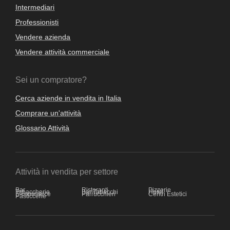
Intermediari
Professionisti
Vendere azienda
Vendere attività commerciale
Sei un compratore?
Cerca aziende in vendita in Italia
Comprare un'attività
Glossario Attività
Attività in vendita per settore
Bar
Ristoranti
Pizzerie
Tabaccherie
Bar Tabacchi
Hotel
E-commerce
Parrucchieri
Centri Estetici
Pasticcerie