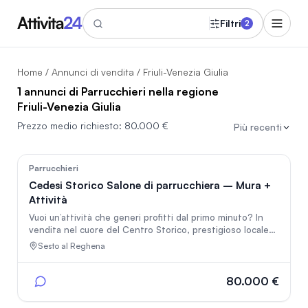
Filtri
2
Home
/
Annunci di vendita
/ Friuli-Venezia Giulia
1 annunci di Parrucchieri nella regione
Friuli-Venezia Giulia
Prezzo medio richiesto:
80.000 €
Più recenti
15
Parrucchieri
Cedesi Storico Salone di parrucchiera – Mura +
Attività
Vuoi un’attività che generi profitti dal primo minuto? In
vendita nel cuore del Centro Storico, prestigioso locale
commerciale con avviatissima attività di parrucchiera.
Sesto al Reghena
Perché investire qui: Location da Sogno: Posizione di
altissimo prestigio e forte passaggio. Rischio Zero:
Clientela fedele e consolidata da anni. Incassi
80.000 €
dimostrabili. Stato Impeccabile: Locale rifinitissimo,
climatizzato e pronto subito. Nessun lavoro da fare!