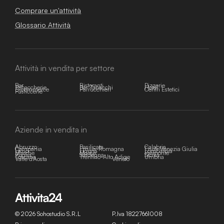
Comprare un'attività
Glossario Attività
Attività in vendita per settore
Bar
Ristoranti
Pizzerie
Tabaccherie
Bar Tabacchi
Hotel
E-commerce
Parrucchieri
Centri Estetici
Pasticcerie
Aziende in vendita in
Abruzzo
Basilicata
Calabria
Campania
Emilia-Romagna
Friuli-Venezia Giulia
Lazio
Liguria
Lombardia
Marche
Molise
Piemonte
Puglia
Sardegna
Sicilia
Toscana
Trentino-Alto Adige
Umbria
Valle d'Aosta
Veneto
© 2026 Sohostudio S.R.L
P.Iva 18227661008