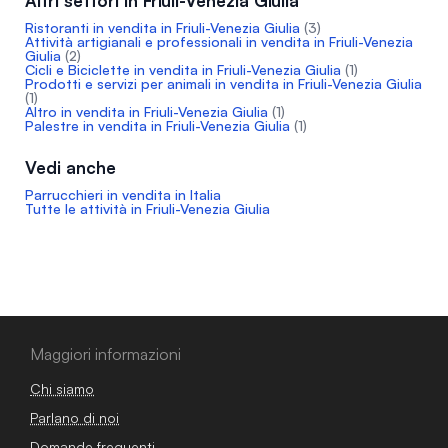
Altri settori in Friuli-Venezia Giulia
Ristoranti in vendita in Friuli-Venezia Giulia
(3)
Attività artigianali e professionali in vendita in Friuli-Venezia
Giulia
(2)
Cicli e Biciclette in vendita in Friuli-Venezia Giulia
(1)
Prodotti e servizi per animali in vendita in Friuli-Venezia Giulia
(1)
Altro in vendita in Friuli-Venezia Giulia
(1)
Palestre in vendita in Friuli-Venezia Giulia
(1)
Vedi anche
Parrucchieri in vendita in Italia
Tutte le attività in Friuli-Venezia Giulia
Maggiori informazioni
Chi siamo
Parlano di noi
Domande frequenti