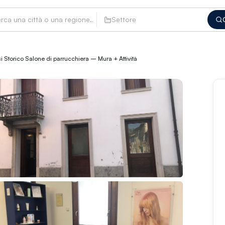
Settore
 Storico Salone di parrucchiera – Mura + Attività