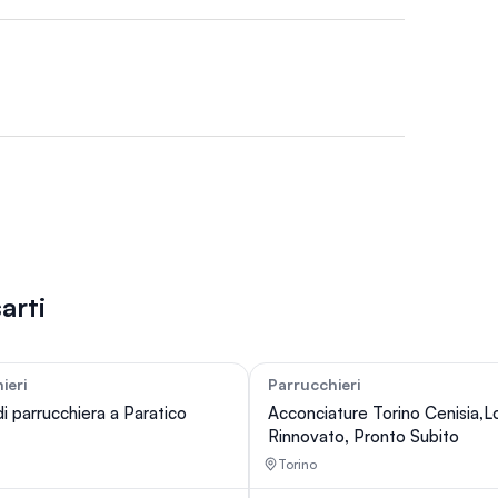
arti
ieri
Parrucchieri
35
di parrucchiera a Paratico
Acconciature Torino Cenisia,L
Rinnovato, Pronto Subito
Torino