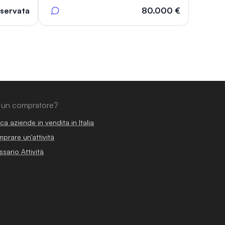
iservata
80.000 €
 un compratore?
ca aziende in vendita in Italia
prare un'attività
ssario Attività