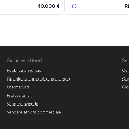
40.000 €
R
Sei un venditore?
Sei
Pubblica annuncio
Cer
Calcola il valore della tua azienda
Com
Intermediari
Glo
Professionisti
Vendere azienda
Vendere attività commerciale