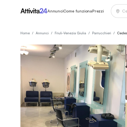
Annunci
Come funziona
Prezzi
Home
/
Annunci
/
Friuli-Venezia Giulia
/
Parrucchieri
/
Cedesi