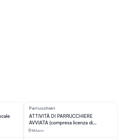
Parrucchieri
22
68
ocale
ATTIVITÀ DI PARRUCCHIERE
AVVIATA (compresa licenza di
estetica)
Milano