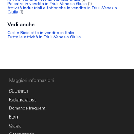
Palestre in vendita in Friuli-Venezia Giulia
(1)
Attività industriali e fabbriche in vendita in Friuli-Venezia
Giulia
(1)
Vedi anche
Cicli e Biciclette in vendita in Italia
Tutte le attività in Friuli-Venezia Giulia
Maggiori informazioni
Chi siamo
Parlano di noi
Domande frequenti
Blog
Guide
Osservatorio