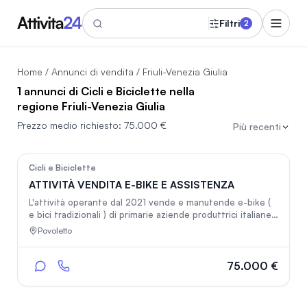
Filtri
2
Home
/
Annunci di vendita
/ Friuli-Venezia Giulia
1 annunci di Cicli e Biciclette nella
regione Friuli-Venezia Giulia
Prezzo medio richiesto:
75.000 €
Più recenti
119
Cicli e Biciclette
ATTIVITÀ VENDITA E-BIKE E ASSISTENZA
L'attività operante dal 2021 vende e manutende e-bike (
e bici tradizionali ) di primarie aziende produttrici italiane
ed estere con rapporti commerciali consolidati nel tempo
Povoletto
. Oltre alla superficie di vendita e magazzino di circa 120
mq completa l'offerta commerciale il sito internet con e-
commerce. I locali sono protetti da sofisticato impianto di
75.000 €
allarme comprendente: allarme volumetrico, 2 nebbiogeni,
telecamere, sensori di vibrazione sulle vetrate, strobo
dissuasore, vetrate rinforzate