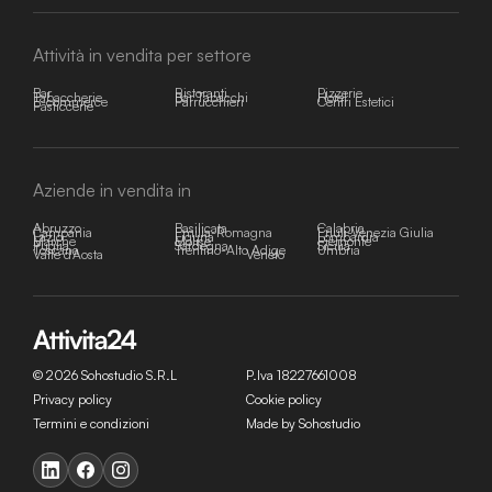
Attività in vendita per settore
Bar
Ristoranti
Pizzerie
Tabaccherie
Bar Tabacchi
Hotel
E-commerce
Parrucchieri
Centri Estetici
Pasticcerie
Aziende in vendita in
Abruzzo
Basilicata
Calabria
Campania
Emilia-Romagna
Friuli-Venezia Giulia
Lazio
Liguria
Lombardia
Marche
Molise
Piemonte
Puglia
Sardegna
Sicilia
Toscana
Trentino-Alto Adige
Umbria
Valle d'Aosta
Veneto
© 2026 Sohostudio S.R.L
P.Iva 18227661008
Privacy policy
Cookie policy
Termini e condizioni
Made by Sohostudio