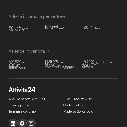
Attività in vendita per settore
Bar
Ristoranti
Pizzerie
Tabaccherie
Bar Tabacchi
Hotel
E-commerce
Parrucchieri
Centri Estetici
Pasticcerie
Aziende in vendita in
Abruzzo
Basilicata
Calabria
Campania
Emilia-Romagna
Friuli-Venezia Giulia
Lazio
Liguria
Lombardia
Marche
Molise
Piemonte
Puglia
Sardegna
Sicilia
Toscana
Trentino-Alto Adige
Umbria
Valle d'Aosta
Veneto
© 2026 Sohostudio S.R.L
P.Iva 18227661008
Privacy policy
Cookie policy
Termini e condizioni
Made by Sohostudio