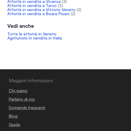
Attività in vendita a Vicenza
(3)
Attività in vendita a Tarzo
(3)
Attività in vendita a Vittorio Veneto
(2)
Attività in vendita a Boara Pisani
(2)
Vedi anche
Tutte le attività in Veneto
Agriturismi in vendita in Italia
Maggiori informazioni
Chi siamo
Parlano di noi
Domande frequenti
Blog
Guide