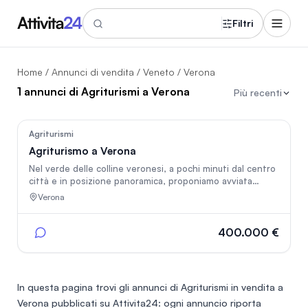
Filtri
Home
/
Annunci di vendita
/
Veneto
/ Verona
1 annunci di Agriturismi a Verona
Più recenti
367
Agriturismi
Agriturismo a Verona
Nel verde delle colline veronesi, a pochi minuti dal centro
città e in posizione panoramica, proponiamo avviata
attività di agriturismo con ristorante e camere B&B,
Verona
immersa in un contesto naturale di pregio. La struttura si
sviluppa su un'area di circa 10.000 m², con uliveto
produttivo, ampio prato e area boschiva. Composta da
400.000 €
abitazione privata, 3 camere arredate con soppalco e
bagno, cucina attrezzata, sala ristorante interna e
terrazza panoramica. L’attività dispone di fattoria
didattica con animali, spazi esterni fruibili per eventi, e
In questa pagina trovi gli annunci di
Agriturismi in vendita a
gode di ottima visibilità e reputazione, insignita di 5
Verona
pubblicati su Attivita24: ogni annuncio riporta
girasoli. Ideale per chi cerca una soluzione pronta e