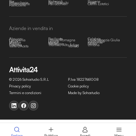
Bar
Ristoranti
Pizzerie
Tabaccherie
Bar Tabacchi
Hotel
E-commerce
Parrucchieri
Centri Estetici
Pasticcerie
Aziende in vendita in
Abruzzo
Basilicata
Calabria
Campania
Emilia-Romagna
Friuli-Venezia Giulia
Lazio
Liguria
Lombardia
Marche
Molise
Piemonte
Puglia
Sardegna
Sicilia
Toscana
Trentino-Alto Adige
Umbria
Valle d'Aosta
Veneto
© 2026 Sohostudio S.R.L
P.Iva 18227661008
Privacy policy
Cookie policy
Termini e condizioni
Made by Sohostudio
Esplora
Pubblica
Accedi
Menu