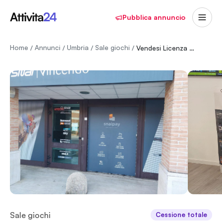
Pubblica annuncio
Home
Annunci
Umbria
Sale giochi
/
/
/
/
Vendesi Licenza Punto SNAI a DEruta (PG)
Sale giochi
Cessione totale