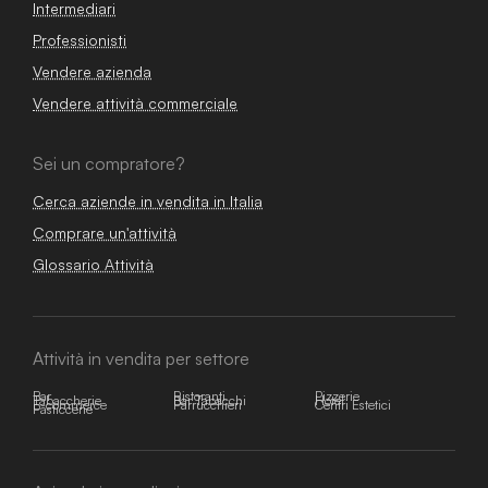
Intermediari
Professionisti
Vendere azienda
Vendere attività commerciale
Sei un compratore?
Cerca aziende in vendita in Italia
Comprare un'attività
Glossario Attività
Attività in vendita per settore
Bar
Ristoranti
Pizzerie
Tabaccherie
Bar Tabacchi
Hotel
E-commerce
Parrucchieri
Centri Estetici
Pasticcerie