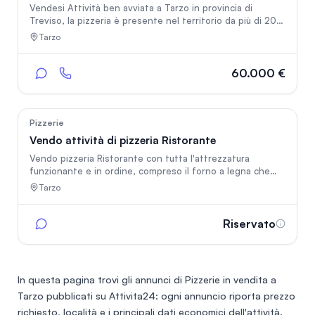
Vendesi Attività ben avviata a Tarzo in provincia di
Treviso, la pizzeria è presente nel territorio da più di 20
anni, io la gestisco da 10 anni, è completo di tutto
Tarzo
compreso il clima canalizzato per tutto il locale con 70
posti dentro e 50 fuori, l'unica pizzeria ristorante con
posti a sedere del comune di Tarzo, praticamente
60.000 €
concorrenza zero, io la vendo per motivi di famiglia.
50
Pizzerie
Vendo attività di pizzeria Ristorante
Vendo pizzeria Ristorante con tutta l'attrezzatura
funzionante e in ordine, compreso il forno a legna che
può cucinare fino a 12 pizze,con 150 posti a sedere,
Tarzo
l'attività e situata nel comune di Tarzo provincia di
Treviso, unica pizzeria Ristorante con del comune,
l'attività è ben avviata tutto dimostrabile chi acquista se
Riservato
vuole avrà anche un affiancamento
In questa pagina trovi gli annunci di
Pizzerie in vendita a
Tarzo
pubblicati su Attivita24: ogni annuncio riporta prezzo
richiesto, località e i principali dati economici dell'attività.