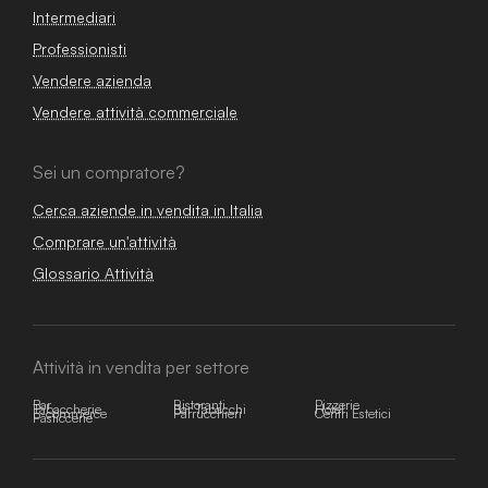
Intermediari
Professionisti
Vendere azienda
Vendere attività commerciale
Sei un compratore?
Cerca aziende in vendita in Italia
Comprare un'attività
Glossario Attività
Attività in vendita per settore
Bar
Ristoranti
Pizzerie
Tabaccherie
Bar Tabacchi
Hotel
E-commerce
Parrucchieri
Centri Estetici
Pasticcerie