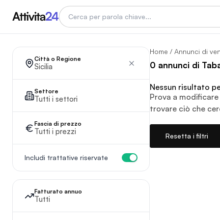
Home
/
Annunci di ve
Città o Regione
0 annunci di Taba
Sicilia
Nessun risultato per 
Settore
Prova a modificare 
Tutti i settori
trovare ciò che cer
Fascia di prezzo
Tutti i prezzi
Resetta i filtri
Includi trattative riservate
Fatturato annuo
Tutti