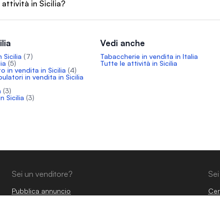
attività in Sicilia?
ilia
Vedi anche
 Sicilia
(7)
Tabaccherie in vendita in Italia
lia
(5)
Tutte le attività in Sicilia
 in vendita in Sicilia
(4)
latori in vendita in Sicilia
a
(3)
n Sicilia
(3)
Sei un venditore?
Sei
Pubblica annuncio
Cer
Calcola il valore della tua azienda
Com
Intermediari
Glo