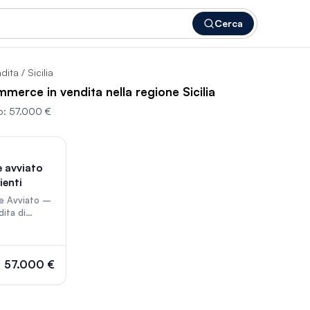
Cerca
ndita
/ Sicilia
mmerce in vendita nella regione Sicilia
o:
57.000 €
350
 avviato
ienti
e Avviato –
dita di
ici Siciliani
portunità di
, stabile e
ntrate fin da
57.000 €
 tua
re 7 anni,