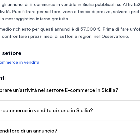
endita di
 gli annunci di
E-commerce in vendita in Sicilia
pubblicati su Attivita2
alità e
tività. Puoi filtrare per settore, zona e fascia di prezzo, salvare i pr
i (olio,
lto altro).
 la messaggistica interna gratuita.
ferimento
medio richiesto per questi annunci è di
57.000 €
. Prima di fare un'o
to autentico
talia (e oltr
 confrontare i prezzi medi di settori e regioni nell'
Osservatorio
.
 settore
ommerce in vendita
ti
are un'attività nel settore E-commerce in Sicilia?
-commerce in vendita ci sono in Sicilia?
enditore di un annuncio?