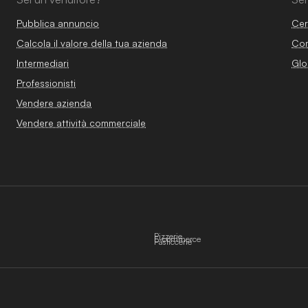
Pubblica annuncio
Cer
Calcola il valore della tua azienda
Com
Intermediari
Glo
Professionisti
Vendere azienda
Vendere attività commerciale
Pizzerie
E-commerce
Pasticcerie