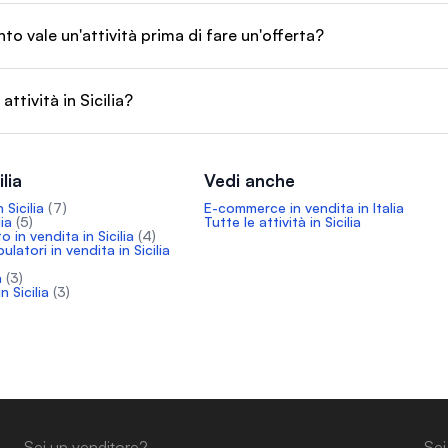
o vale un'attività prima di fare un'offerta?
attività in Sicilia?
ilia
Vedi anche
 Sicilia
(7)
E-commerce in vendita in Italia
lia
(5)
Tutte le attività in Sicilia
 in vendita in Sicilia
(4)
latori in vendita in Sicilia
a
(3)
n Sicilia
(3)
Sei un venditore?
Sei