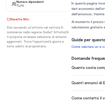
specializzato nella v
Numero dipendenti
In questa pagina trovi
arance fresche di qu
Tutti
dati economici dell'at
prodotti tipici sicilian
conserve, dolci e mo
dell'annuncio, tramite
Un vero punto di ri
Resetta filtri
Al momento il prezzo 
per chi cerca il gus
della Sicilia in tutta I
valutazione gratuito
e
Stai cercando un'attività nel settore E-
commerce nella regione Sicilia? Attivita24
ti propone un'ampia selezione di annunci
Guide per questo
aggiornati. Trova l'opportunità giusta e
scrivi subito al proprietario.
Come valutare un e-c
Domande frequen
Quanto costa compr
Quanti annunci di E
Come contatto il v