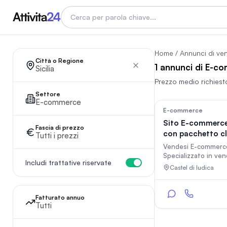
Home
/
Annunci di ve
Città o Regione
1 annunci di E-co
Sicilia
Prezzo medio richiest
Settore
E-commerce
E-commerce
Sito E-commerce
Fascia di prezzo
con pacchetto cl
Tutti i prezzi
Vendesi E-commerc
Specializzato in ven
Includi trattative riservate
Arance e Prodotti Tip
Castel di Iudica
Stai cercando un’op
business già avviata
pronta a generare e
Fatturato annuo
subito? Questa è la
Tutti
occasione! ? E-commerce attivo
e consolidato da olt