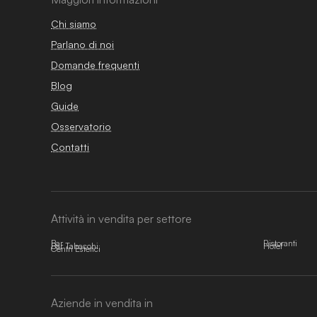
Chi siamo
Parlano di noi
Domande frequenti
Blog
Guide
Osservatorio
Contatti
Attività in vendita per settore
Bar
Ristoranti
Bar Tabacchi
Hotel
Centri Estetici
Aziende in vendita in