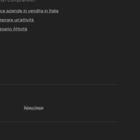
ca aziende in vendita in Italia
prare un'attività
ssario Attività
Tabaccherie
Parrucchieri