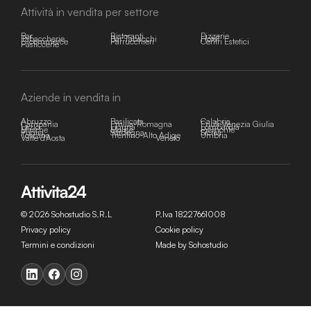
Attività in vendita per settore
Bar
Ristoranti
Pizzerie
Tabaccherie
Bar Tabacchi
Hotel
E-commerce
Parrucchieri
Centri Estetici
Pasticcerie
Aziende in vendita in
Abruzzo
Basilicata
Calabria
Campania
Emilia-Romagna
Friuli-Venezia Giulia
Lazio
Liguria
Lombardia
Marche
Molise
Piemonte
Puglia
Sardegna
Sicilia
Toscana
Trentino-Alto Adige
Umbria
Valle d'Aosta
Veneto
© 2026 Sohostudio S.R.L
P.Iva 18227661008
Privacy policy
Cookie policy
Termini e condizioni
Made by Sohostudio