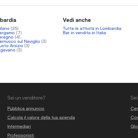
mbardia
Vedi anche
ilano
(25)
Tutte le attività in Lombardia
 Bergamo
(7)
Bar in vendita in Italia
Seregno
(4)
Cernusco sul Naviglio
(3)
Busto Arsizio
(3)
Vigevano
(3)
Sei un venditore?
Sei
Pubblica annuncio
Cer
Calcola il valore della tua azienda
Com
Intermediari
Glo
Professionisti