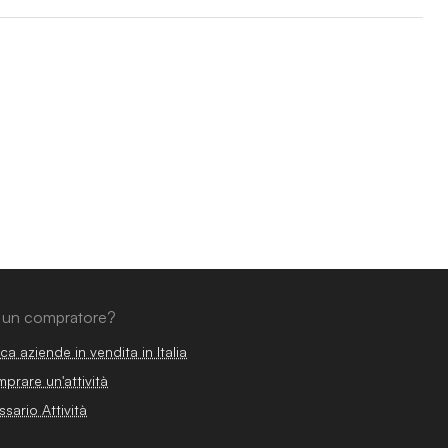
 un compratore?
ca aziende in vendita in Italia
prare un'attività
ssario Attività