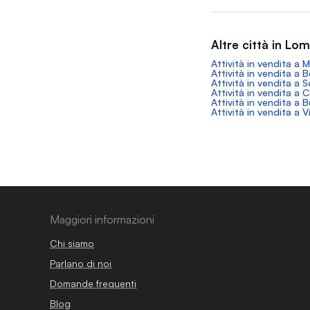
Altre città in Lo
Attività in vendita a M
Attività in vendita a
Attività in vendita a 
Attività in vendita a 
Attività in vendita a 
Attività in vendita a 
Maggiori informazioni
Chi siamo
Parlano di noi
Domande frequenti
Blog