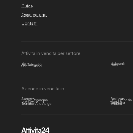
Guide
Osservatorio
Contatti
Attività in vendita per settore
Bar
Ristoranti
Bar Tabacchi
Hotel
Centri Estetici
Aziende in vendita in
Abruzzo
Basilicata
Emilia-Romagna
Friuli-Venezia 
Lombardia
Marche
Puglia
Sardegna
Trentino-Alto Adige
Umbria