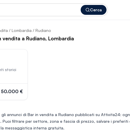
Cerca
ndita
/
Lombardia
/ Rudiano
in vendita a Rudiano, Lombardia
83
ti storici
50.000 €
 gli annunci di
Bar in vendita a Rudiano
pubblicati su Attivita24: ogni
à. Puoi filtrare per settore, zona e fascia di prezzo, salvare i preferi
 la messaggistica interna gratuita.