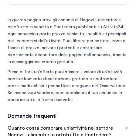
generi vari il lolale e con aria condizionata il supermervato
dispone di un impianto fotovoltaico nuovo che genera
30kw dispone di servizi per dipendenti e di un magazzino.
In questa pagina trovi gli annunci di
Negozi - alimentari e
ortofrutta in vendita a Pontedera
pubblicati su Attivita24:
ogni annuncio riporta prezzo richiesto, località e i principali
dati economici dell'attività. Puoi filtrare per settore, zona e
fascia di prezzo, salvare i preferiti e contattare
direttamente il venditore dalla pagina dell'annuncio, tramite
la messaggistica interna gratuita.
Prima di fare un'offerta puoi stimare il valore di un'attività
con lo
strumento di valutazione gratuito
e confrontare i
prezzi medi richiesti per settore e regione nell'
Osservatorio
.
Se invece vuoi vendere, puoi
pubblicare il tuo annuncio
in
pochi minuti e in forma riservata.
Domande frequenti
Quanto costa comprare un'attività nel settore
Negozi - alimentari e ortofrutta a Pontedera?