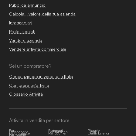
Pubblica annuncio
Calcola il valore della tua azienda
Intermediari
Professionisti
Vendere azienda
Vendere attività commerciale
Sei un compratore?
Cerca aziende in vendita in Italia
Comprare un'attività
Glossario Attività
Attività in vendita per settore
Bar
Ristoranti
Pizzerie
Tabaccherie
Bar Tabacchi
Hotel
E-commerce
Parrucchieri
Centri Estetici
Pasticcerie