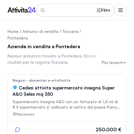
Filtri
Home
/
Annunci di vendita
/
Toscana
/
Pontedera
Aziende in vendita a Pontedera
Nessun annuncio trovato a
Pontedera
. Ecco i
risultati per la regione
Toscana
.
Più recenti
In vetrina
201
Negozi - alimentari e ortofrutta
Cedesi attivita supermercato insegna Super
A&O Selex mq 350
Supermercato insegna A&O con un fatturato di 1,6 ml di
€ Il supermercato e' collocato al centro del paese Piano
Di Mommio comune di Massarosa prv.Lu sulla strada
Massarosa
statale via Sarzanese Valdera civ 7906 , i reparti del
supermercato sono Gastronomia servita Macelleria con
addetto piu libero servizio Frutta e verdura e sala dei
250.000 €