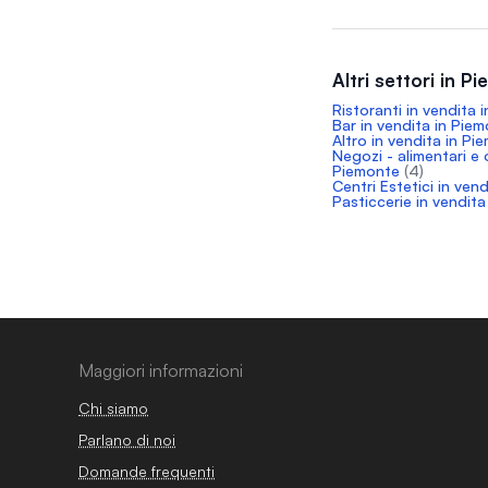
Altri settori in P
Ristoranti in vendita 
Bar in vendita in Pie
Altro in vendita in Pi
Negozi - alimentari e 
Piemonte
(4)
Centri Estetici in ven
Pasticcerie in vendit
Maggiori informazioni
Chi siamo
Parlano di noi
Domande frequenti