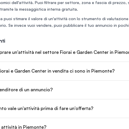
nomici dell'attività. Puoi filtrare per settore, zona e fascia di prezzo,
ta.
le incluso.
tramite la messaggistica interna gratuita.
tabili.
a puoi stimare il valore di un'attività con lo
strumento di valutazione
275
rio
. Se invece vuoi vendere, puoi
pubblicare il tuo annuncio
in pochi 
ti
are un'attività nel settore Fiorai e Garden Center in Piem
iorai e Garden Center in vendita ci sono in Piemonte?
enditore di un annuncio?
o vale un'attività prima di fare un'offerta?
 attività in Piemonte?