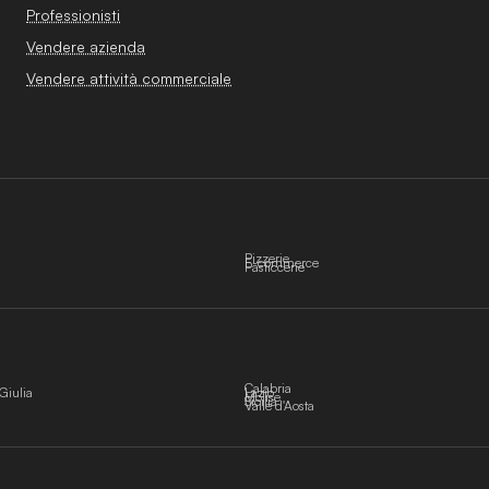
Professionisti
Vendere azienda
Vendere attività commerciale
Pizzerie
E-commerce
Pasticcerie
Calabria
Giulia
Lazio
Molise
Sicilia
Valle d'Aosta