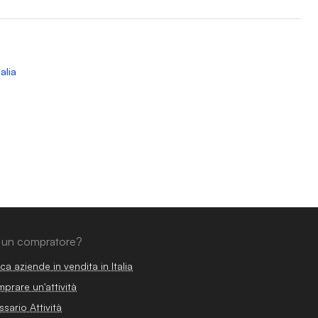
alia
 un compratore?
ca aziende in vendita in Italia
prare un'attività
ssario Attività