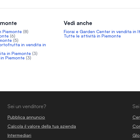
iemonte
Vedi anche
in Piemonte
(8)
Fiorai e Garden Center in vendita in It
monte
(6)
Tutte le attività in Piemonte
emonte
(5)
ortofrutta in vendita in
dita in Piemonte
(3)
a in Piemonte
(3)
Sei un venditore?
Sei
Pubblica annuncio
Cer
Calcola il valore della tua azienda
Com
Intermediari
Glo