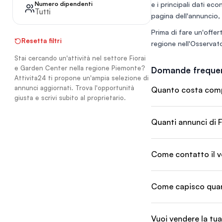
Numero dipendenti
e i principali dati eco
potenziale di cresci
Tutti
Affiancamento inizia
pagina dell'annuncio, 
Prezzo: 70.000€ trat
Prima di fare un'offert
Contatti: 375 9159
Resetta filtri
regione nell'
Osservato
Stai cercando un'attività nel settore Fiorai
e Garden Center nella regione Piemonte?
Domande frequen
Attivita24 ti propone un'ampia selezione di
annunci aggiornati. Trova l'opportunità
Quanto costa compr
giusta e scrivi subito al proprietario.
Quanti annunci di F
Come contatto il v
Come capisco quant
Vuoi vendere la tua