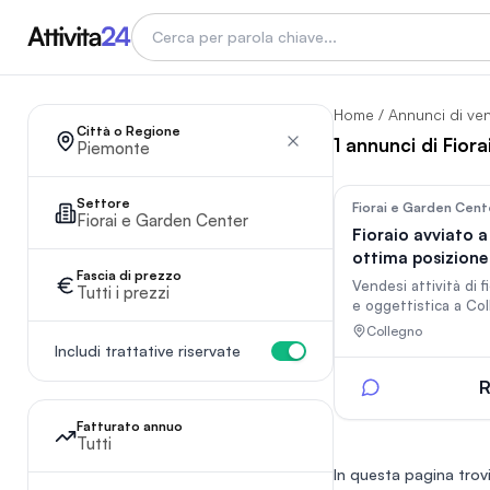
Home
/
Annunci di ve
Città o Regione
1 annunci di Fior
Piemonte
Settore
Fiorai e Garden Cent
Fiorai e Garden Center
Fioraio avviato a
ottima posizione 
Fascia di prezzo
🌿
Vendesi attività di f
Tutti i prezzi
e oggettistica a Co
(Corso Francia – z
Collegno
Terracorta), attiva d
Includi trattative riservate
clientela fidelizzata
strategica su strada
R
passaggio, vicino all
fermata metro. Inclu
Fatturato annuo
Tutti
cella frigorifera, m
contatti fornitori. A
In questa pagina trovi
pronta all’uso con 