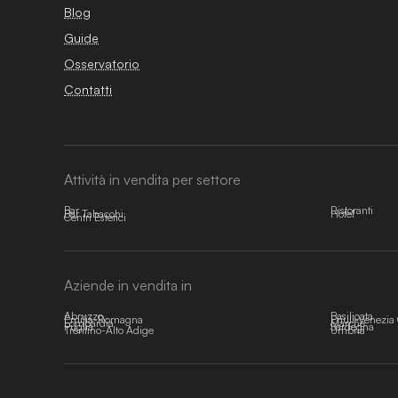
Blog
Guide
Osservatorio
Contatti
Attività in vendita per settore
Bar
Ristoranti
Bar Tabacchi
Hotel
Centri Estetici
Aziende in vendita in
Abruzzo
Basilicata
Emilia-Romagna
Friuli-Venezia 
Lombardia
Marche
Puglia
Sardegna
Trentino-Alto Adige
Umbria