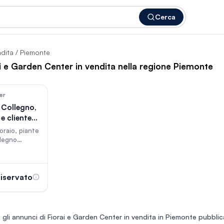
Cerca
ndita
/ Piemonte
ai e Garden Center in vendita nella regione Piemonte
37
er
 Collegno,
e clientela
ioraio, piante
llegno
ona
a 11 anni con
. Posizione
 di forte
iservato
a futura
si arredi,
agazzino e
ttività
 gli annunci di
Fiorai e Garden Center in vendita in Piemonte
pubblica
grande