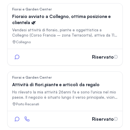
di circa 310/320 mq.
37
Fiorai e Garden Center
Fioraio avviato a Collegno, ottima posizione e
clientela 🌿
Vendesi attività di fioraio, piante e oggettistica a
Collegno (Corso Francia – zona Terracorta), attiva da 11
anni con clientela fidelizzata. Posizione strategica su
Collegno
strada di forte passaggio, vicino alla futura fermata
metro. Inclusi arredi, cella frigorifera, magazzino e
contatti fornitori. Attività pronta all’uso con grande
Riservato
potenziale di crescita. Affiancamento iniziale incluso.
Prezzo: 70.000€ trattabili. Contatti: 375 9159275
32
Fiorai e Garden Center
Attività di fiori,piante e articoli da regalo
Ho rilevato la mia attività 26anni fa e sono l'unica nel mio
paese. Il negozio è situato lungo il verso principale, vicino
al comune ed è ben curato e funzionale. Sono disposta a
Porto Recanati
seguire e formare il nuovo titolare per qualche mese (
qualora richiesto dallo stesso).
Riservato