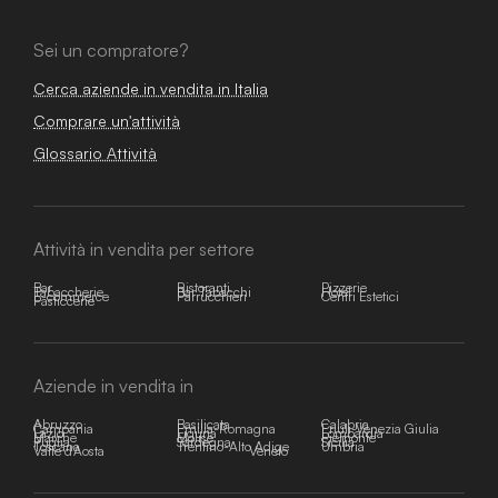
Sei un compratore?
Cerca aziende in vendita in Italia
Comprare un'attività
Glossario Attività
Attività in vendita per settore
Bar
Ristoranti
Pizzerie
Tabaccherie
Bar Tabacchi
Hotel
E-commerce
Parrucchieri
Centri Estetici
Pasticcerie
Aziende in vendita in
Abruzzo
Basilicata
Calabria
Campania
Emilia-Romagna
Friuli-Venezia Giulia
Lazio
Liguria
Lombardia
Marche
Molise
Piemonte
Puglia
Sardegna
Sicilia
Toscana
Trentino-Alto Adige
Umbria
Valle d'Aosta
Veneto