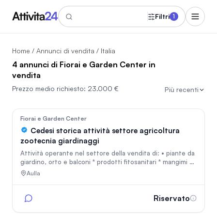
Filtri
1
Home
/
Annunci di vendita
/ Italia
4 annunci di Fiorai e Garden Center in
vendita
Prezzo medio richiesto:
23.000 €
Più recenti
In vetrina
148
Fiorai e Garden Center
Cedesi storica attività settore agricoltura
zootecnia giardinaggi
Attività operante nel settore della vendita di: • piante da
giardino, orto e balconi * prodotti fitosanitari * mangimi e
alimenti per animali * articoli e forniture per agricoltura e
Aulla
allevamento * prodotti tecnici e accessori di settore
Fatturato in costante crescita, con ottime prospettive di
ulteriore sviluppo. La sede si trova in posizione strategica
Riservato
e ben visibile sulla strada principale, con elevato
passaggio e ottima accessibilità. Magazzino di proprietà