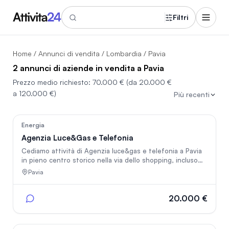
Filtri
Home
/
Annunci di vendita
/
Lombardia
/ Pavia
2 annunci di aziende in vendita a Pavia
Prezzo medio richiesto:
70.000 €
(da 20.000 €
a 120.000 €)
Più recenti
35
Energia
Agenzia Luce&Gas e Telefonia
Cediamo attività di Agenzia luce&gas e telefonia a Pavia
in pieno centro storico nella via dello shopping, incluso
pacchetto clienti fidelizzati e mandati attivi per Energia,
Pavia
telefonia fissa e mobile, intrattenimento Sky Tv. Prezzo
chiavi in mano inclusa formazione e assistenza continua,
affitto economico in accordo con la proprietà.
20.000 €