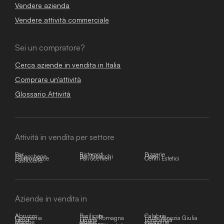
Vendere azienda
Vendere attività commerciale
Sei un compratore?
Cerca aziende in vendita in Italia
Comprare un'attività
Glossario Attività
Attività in vendita per settore
Bar
Ristoranti
Pizzerie
Tabaccherie
Bar Tabacchi
Hotel
E-commerce
Parrucchieri
Centri Estetici
Pasticcerie
Aziende in vendita in
Abruzzo
Basilicata
Calabria
Campania
Emilia-Romagna
Friuli-Venezia Giulia
Lazio
Liguria
Lombardia
Marche
Molise
Piemonte
Puglia
Sardegna
Sicilia