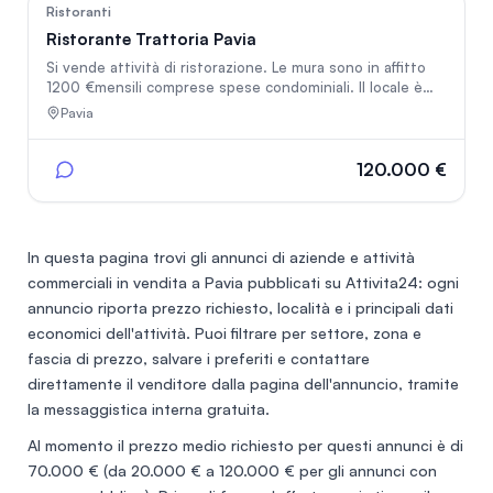
53
Ristoranti
Ristorante Trattoria Pavia
Si vende attività di ristorazione. Le mura sono in affitto
1200 €mensili comprese spese condominiali. Il locale è
completo di arredi, 50 coperti più dehor estivo 20
Pavia
coperti, cucina attrezzata con fry top doppio Lotus, 4
fuochi Lotus, friggitrice, cuochi pasta, cappa a norma,
forno a convenzione, cella frigo ecc.. Il locale è gestibile
120.000 €
da 4 persone, più 2 extra nel week end. Fatturato
dimostrabile, situato nel centro storico di Pavia.
In questa pagina trovi gli annunci di
aziende e attività
commerciali in vendita a Pavia
pubblicati su Attivita24: ogni
annuncio riporta prezzo richiesto, località e i principali dati
economici dell'attività. Puoi filtrare per settore, zona e
fascia di prezzo, salvare i preferiti e contattare
direttamente il venditore dalla pagina dell'annuncio, tramite
la messaggistica interna gratuita.
Al momento il prezzo medio richiesto per questi annunci è di
70.000 €
(da 20.000 € a 120.000 € per gli annunci con