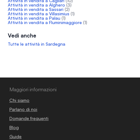
Attività in vendita a Cagliari
(10)
Attività in vendita a Alghero
(3)
Attività in vendita a Sassari
(2)
Attività in vendita a Villasimius
(1)
Attività in vendita a Palau
(1)
Attività in vendita a Fluminimaggiore
(1)
Vedi anche
Tutte le attività in Sardegna
Maggiori informazioni
Chi siamo
Parlano di noi
Domande frequenti
Blog
Guide