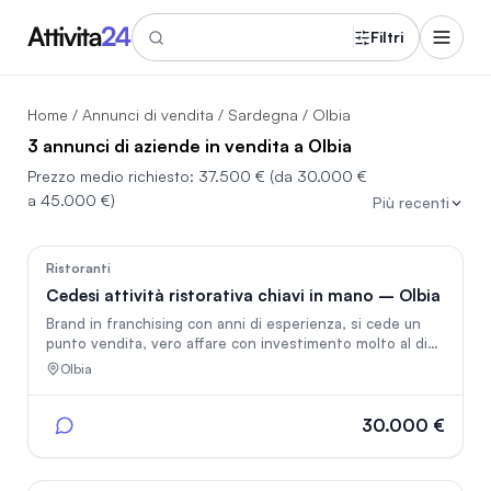
Filtri
Home
/
Annunci di vendita
/
Sardegna
/ Olbia
3 annunci di aziende in vendita a Olbia
Prezzo medio richiesto:
37.500 €
(da 30.000 €
a 45.000 €)
Più recenti
120
Ristoranti
Cedesi attività ristorativa chiavi in mano – Olbia
Brand in franchising con anni di esperienza, si cede un
punto vendita, vero affare con investimento molto al di
sotto del valore di vendita. Bu Kiki
Olbia
30.000 €