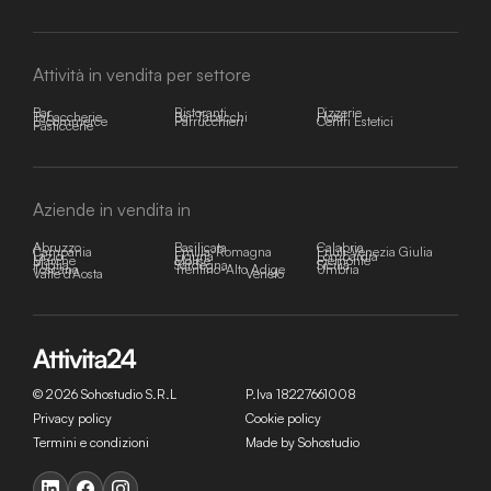
Attività in vendita per settore
Bar
Ristoranti
Pizzerie
Tabaccherie
Bar Tabacchi
Hotel
E-commerce
Parrucchieri
Centri Estetici
Pasticcerie
Aziende in vendita in
Abruzzo
Basilicata
Calabria
Campania
Emilia-Romagna
Friuli-Venezia Giulia
Lazio
Liguria
Lombardia
Marche
Molise
Piemonte
Puglia
Sardegna
Sicilia
Toscana
Trentino-Alto Adige
Umbria
Valle d'Aosta
Veneto
© 2026 Sohostudio S.R.L
P.Iva 18227661008
Privacy policy
Cookie policy
Termini e condizioni
Made by Sohostudio