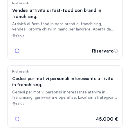
61
Ristoranti
Vendesi attività di fast-food con brand in
franchising.
Attività di fast-food in noto brand di franchising,
vendesi, pronta chiavi in mano per lavorare. Aperta da
due mesi, si vende per espatrio. Ottimo affare per chi
Olbia
voglia iniziare un'attività imprenditoriale senza avere
problemi di burocrazia e preapertura. Ottimo affare nel
centro della città di Olbia con scuole e attività
Riservato
commerciali nelle vicinanze. Contattare se veramente
interessati, trattative riservate.
131
Ristoranti
Cedesi per motivi personali interessante attività
in franchising,
Cedesi per motivi personali interessante attività in
franchising, già avviata e operativa. Location strategica in
prossimità di scuole e zona residenziale, con clientela
Olbia
fidelizzata nella fascia pranzo e delivery attivo. ✅ Arredi e
attrezzature pari al nuovo ✅ Franchising solido e
supporto incluso ✅ Ottimo potenziale di crescita serale ✅
45.000 €
Investimento già fatto: rilevi, apri e lavori da subito Valore
reale di partenza superiore a 70.000€ Cedo tutto a