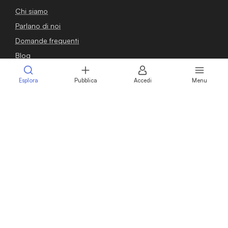
Chi siamo
Parlano di noi
Domande frequenti
Blog
Guide
Esplora
Pubblica
Accedi
Menu
Osservatorio
Contatti
Sei un venditore?
Pubblica annuncio
Calcola il valore della tua azienda
Intermediari
Professionisti
Vendere azienda
Vendere attività commerciale