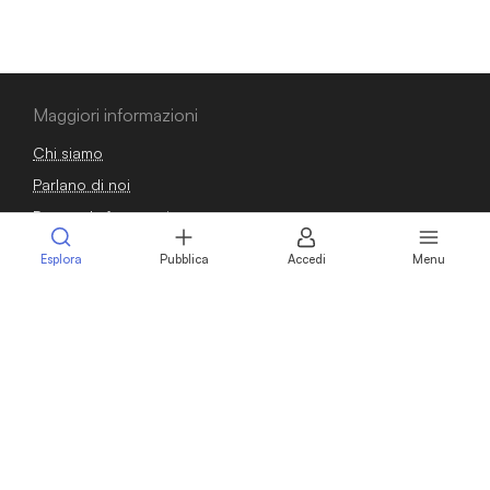
Maggiori informazioni
Chi siamo
Parlano di noi
Domande frequenti
Blog
Esplora
Pubblica
Accedi
Menu
Guide
Osservatorio
Contatti
Sei un venditore?
Pubblica annuncio
Calcola il valore della tua azienda