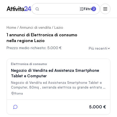
Filtri
2
Home
/
Annunci di vendita
/ Lazio
1 annunci di Elettronica di consumo
nella regione Lazio
Prezzo medio richiesto:
5.000 €
Più recenti
41
Elettronica di consumo
Negozio di Vendita ed Assistenza Smartphone
Tablet e Computer
Negozio di Vendita ed Assistenza Smartphone Tablet e
Computer, 80mq , serranda elettrica su grande entrata di
9 metri in centro commerciale di grande passaggio,
Roma
aperto dal 2023, posizione strategica davanti entrata
Carrefour, 2 vetrine espositive, magazzino, laboratorio 16
metri lineari di esposizione accessori completo di
5.000 €
attrezzature, stigliature ed accessori. Ho anche altri 4
negozi, la maggior parte in centri commerciali, se