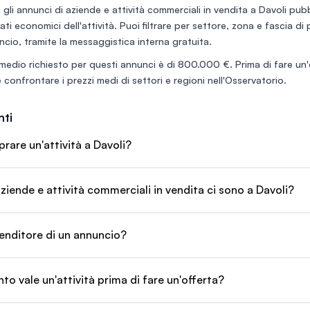
ttivo e nuovi
 gli annunci di
aziende e attività commerciali in vendita a Davoli
pubbl
uzione. Pur
 dati economici dell'attività. Puoi filtrare per settore, zona e fascia d
re materie
i cash ai
ncio, tramite la messaggistica interna gratuita.
 ha un tempo
medio richiesto per questi annunci è di
800.000 €
. Prima di fare un
40 giorni con
a, non ha
 confrontare i prezzi medi di settori e regioni nell'
Osservatorio
.
ti
are un'attività a Davoli?
ziende e attività commerciali in vendita ci sono a Davoli?
enditore di un annuncio?
o vale un'attività prima di fare un'offerta?