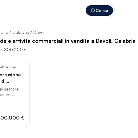
Cerca
ndita
/
Calabria
/ Davoli
nde e attività commerciali in vendita a Davoli, Calabria
o:
800.000 €
924
 fabbriche
strusione
 di
el settore
usione
on ampissima
 e bassa
ale. Vendo
 di vita.
00.000 €
mpiamente
zionale. Si
n corso,