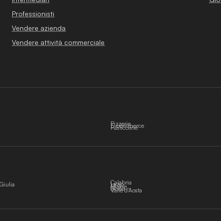
Professionisti
Vendere azienda
Vendere attività commerciale
Pizzerie
E-commerce
Pasticcerie
Calabria
Giulia
Lazio
Molise
Sicilia
Valle d'Aosta