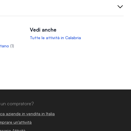
Vedi anche
Tutte le attività in Calabria
ntano
(1)
 un compratore?
ca aziende in vendita in Italia
prare un'attività
ssario Attività