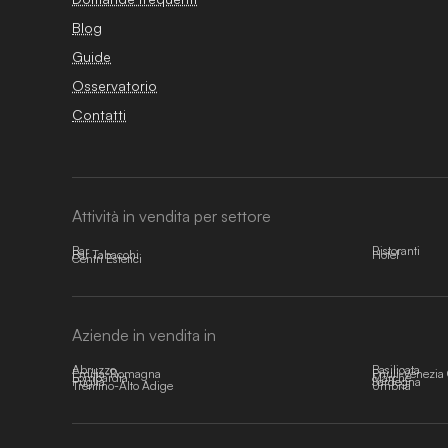
Blog
Guide
Osservatorio
Contatti
Attività in vendita per settore
Bar
Ristoranti
Bar Tabacchi
Hotel
Centri Estetici
Aziende in vendita in
Abruzzo
Basilicata
Emilia-Romagna
Friuli-Venezia 
Lombardia
Marche
Puglia
Sardegna
Trentino-Alto Adige
Umbria