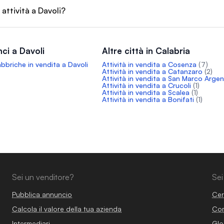
 attività a Davoli?
ci a Davoli
Altre città in Calabria
fabbriche in vendita a Davoli
Attività in vendita a Cosenza
(7)
Attività in vendita a Catanzaro
(2)
Attività in vendita a San Marco Arge
Attività in vendita a Crucoli
(1)
Attività in vendita a Scalea
(1)
Attività in vendita a Bonifati
(1)
Sei un venditore?
Sei
Pubblica annuncio
Cer
Calcola il valore della tua azienda
Com
Intermediari
Glo