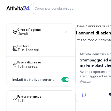
Home
/
Annunci di ve
Città o Regione
1 annunci di azie
Davoli
Prezzo medio richiest
Settore
Tutti i settori
Attività industriali e
Stampaggio ed e
Fascia di prezzo
materie plastiche
Tutti i prezzi
prodotti tecnici
Azienda operante n
stampaggio ed estr
Includi trattative riservate
materie plastiche c
Davoli
capacità produttiva
incidenza di person
solo per cambio idea
8
Fatturato annuo
Prodotti unici ed a
Tutti
affermati a livello na
cede con Brevetti i