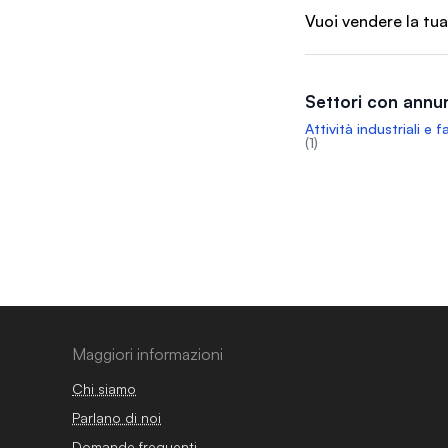
Vuoi vendere la tua
Settori con annun
Attività industriali e 
(1)
Maggiori informazioni
Chi siamo
Parlano di noi
Domande frequenti