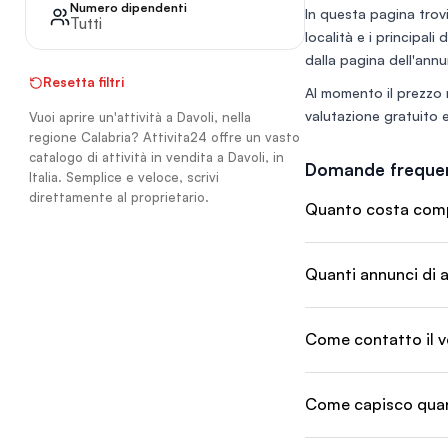
portafoglio clienti a
Numero dipendenti
In questa pagina trovi
articoli pronta prod
Tutti
località e i principali
operando nel setto
plastiche (pagament
dalla pagina dell'annu
fornitori) l'azienda
Resetta filtri
Al momento il prezzo 
medio d'incasso di 
clientela selezionat
valutazione gratuito
e
Vuoi aprire un'attività a Davoli, nella
debiti o fidi
regione Calabria? Attivita24 offre un vasto
catalogo di attività in vendita a Davoli, in
Domande frequen
Italia. Semplice e veloce, scrivi
direttamente al proprietario.
Quanto costa compr
Quanti annunci di a
Come contatto il v
Come capisco quant