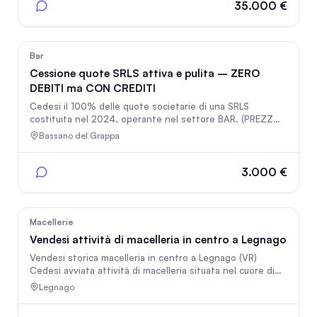
funzionante e comprende le principali attrezzature
35.000 €
necessarie per iniziare a lavorare da subito. Alcune
attrezzature sono datate e il laboratorio non dispone di
abbattitore, lavastoviglie professionale o temperatrice
46
Bar
Cessione quote SRLS attiva e pulita – ZERO
DEBITI ma CON CREDITI
Cedesi il 100% delle quote societarie di una SRLS
costituita nel 2024, operante nel settore BAR. (PREZZO
TRATTABILE) Situazione Debitoria: ZERO debiti. La società
Bassano del Grappa
è TOTALMENTE PRIVA DI PASSIVITA' ("PULITA"). Situazione
contabile limpidissima. La società vanta circa €8.000 di
crediti attivi certificati, inclusi nel prezzo di cessione.
3.000 €
Conto Corrente: Attivo e pronto per la voltura. Tutti i
bilanci e le dichiarazioni fiscali sono regolarmente
depositati e aggiornati
14
Macellerie
Vendesi attività di macelleria in centro a Legnago
Vendesi storica macelleria in centro a Legnago (VR)
Cedesi avviata attività di macelleria situata nel cuore di
Legnago (Verona), in posizione centrale e di forte
Legnago
passaggio pedonale e veicolare. Il negozio dispone di: *
una vetrina fronte strada con ottima visibilità; * locale