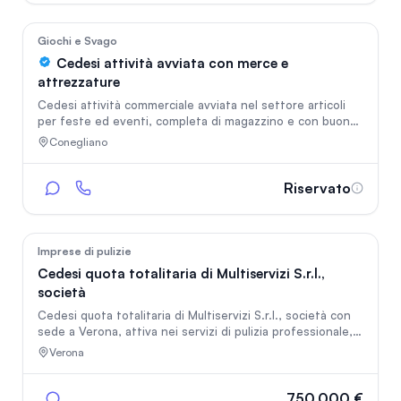
40
Giochi e Svago
Cedesi attività avviata con merce e
attrezzature
Cedesi attività commerciale avviata nel settore articoli
per feste ed eventi, completa di magazzino e con buone
possibilità di sviluppo. L’attività rappresenta
Conegliano
un’interessante opportunità per chi desidera subentrare
in una realtà già operativa, con assortimento merce
disponibile e struttura pronta per essere proseguita.
Riservato
Trattativa riservata. Informazioni dettagliate su richiesta.
216
Imprese di pulizie
Cedesi quota totalitaria di Multiservizi S.r.l.,
società
Cedesi quota totalitaria di Multiservizi S.r.l., società con
sede a Verona, attiva nei servizi di pulizia professionale,
facility e multiservizi (ATECO 81.21). Highlights
Verona
economico-finanziari (Bilancio 2024 depositato): • Ricavi:
€ 557.034 (+94% vs 2023) • EBITDA: ~ € 85.600
(margine ~15%) • Utile netto: € 58.680 (+196% vs 2023)
750.000 €