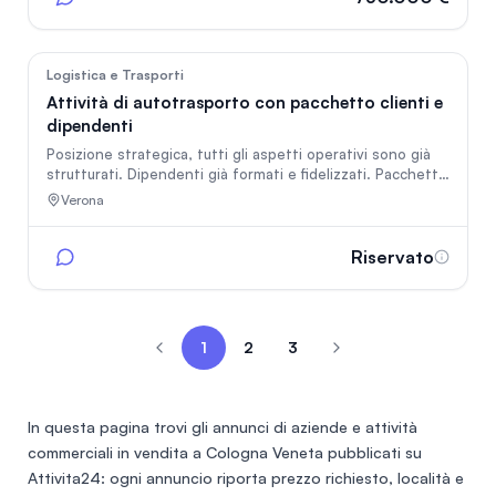
• Patrimonio netto: € 180.162 • Capitale sociale: €
50.000 i.v. Punti di forza: • Portafoglio clienti consolidato
nel Veneto,
169
Logistica e Trasporti
Attività di autotrasporto con pacchetto clienti e
dipendenti
Posizione strategica, tutti gli aspetti operativi sono già
strutturati. Dipendenti già formati e fidelizzati. Pacchetto
clienti solido.
Verona
Riservato
1
2
3
In questa pagina trovi gli annunci di
aziende e attività
commerciali in vendita a Cologna Veneta
pubblicati su
Attivita24: ogni annuncio riporta prezzo richiesto, località e