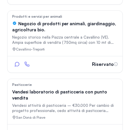
l'affitto d'azienda e i muri. Unico proprietario Persone con
esperienza e non sognatori perditempo. Grazie.
Preferibilmente una famiglia, o due soci.
3
Prodotti e servizi per animali
Negozio di prodotti per animali, giardinaggio,
agricoltura bio.
Negozio storico nella Piazza centrale a Cavallino (VE).
Ampia superficie di vendita (750mq circa) con 10 mt di
altezza (possibile realizzare soppalco o secondo piano).
Cavallino-Treporti
Sopra il negozio vi è un appartamento abitabile di 65 mq
con due entrate indipendenti. Al lato sud vi è un altro
appartamento simile ma al piano terra con giardino. Il
Riservato
negozio dispone di un'area esterna di 1150 mq,
attualmente destinata a stoccaggio merce, in cemento
armato liscio con recinzione. Negozio operartivo, chiavi in
mano
7
Pasticcerie
Vendesi laboratorio di pasticceria con punto
vendita
Vendesi attività di pasticceria – €30.000 Per cambio di
progetto professionale, cedo attività di pasticceria
completa di laboratorio e punto vendita. L'attività è ideale
San Donà di Piave
per un pasticcere o una famiglia che desidera mettersi in
proprio con un investimento contenuto. Il laboratorio è