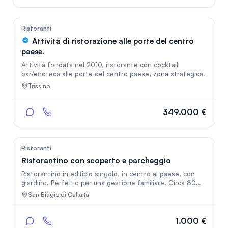
imprenditori del settore che vogliono espandere il
In vetrina
proprio network, sia per chi desidera iniziare con un
business digitale già strutturato.
2759
Ristoranti
Attività di ristorazione alle porte del centro
paese.
Attività fondata nel 2010, ristorante con cocktail
bar/enoteca alle porte del centro paese, zona strategica.
Trissino
349.000 €
12
Ristoranti
Ristorantino con scoperto e parcheggio
Ristorantino in edificio singolo, in centro al paese, con
giardino. Perfetto per una gestione familiare. Circa 80
posti interni e una 40ina esterni su plateatico. Arredato
San Biagio di Callalta
e completo. Cucina completa. Totalmente a norma. Chiavi
in man Si chiedono 6mila di anticipo Canone 1000 per il
primo anno 2000 dal secondo anno Il canone comprende
1.000 €