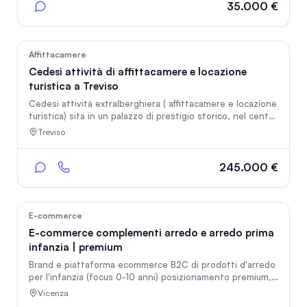
vendita di circa 50mq ben organizzato; * posizione
35.000 €
strategica nel centro cittadino; * clientela fidelizzata e
consolidata; * attività ideale per professionisti del
settore o per chi desidera investire in un’attività.
41
Affittacamere
Cedesi attività di affittacamere e locazione
turistica a Treviso
Cedesi attività extralberghiera ( affittacamere e locazione
turistica) sita in un palazzo di prestigio storico, nel centro
di Treviso. L’attività consta di 6 camere e 1 appartamento
Treviso
di 50 mq. ed è vincolata ad un contratto di locazione di
euro 3.500 mensili.
245.000 €
42
E-commerce
E-commerce complementi arredo e arredo prima
infanzia | premium
Brand e piattaforma ecommerce B2C di prodotti d'arredo
per l'infanzia (focus 0-10 anni) posizionamento premium,
mercato italiano + europa, ampio potenziale sviluppo
Vicenza
internazionale, portfolio clienti +5000, Instagram +20K ,