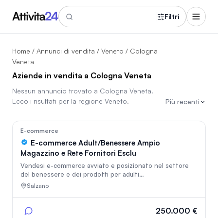
Filtri
Home
/
Annunci di vendita
/
Veneto
/ Cologna
Veneta
Aziende in vendita a Cologna Veneta
Nessun annuncio trovato a
Cologna Veneta
.
Ecco i risultati per la regione
Veneto
.
Più recenti
In vetrina
166
E-commerce
E-commerce Adult/Benessere Ampio
Magazzino e Rete Fornitori Esclu
Vendesi e-commerce avviato e posizionato nel settore
del benessere e dei prodotti per adulti
laboutiquedelpiacere.com . Il mercato di riferimento è
Salzano
storicamente uno dei più resilienti, redditizi e ad alto
margine nel panorama digitale. L'attività viene ceduta
come pacchetto "chiavi in mano", ideale sia per
250.000 €