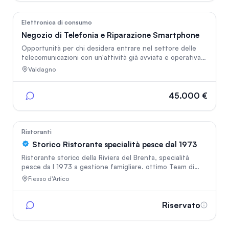
21
Elettronica di consumo
Negozio di Telefonia e Riparazione Smartphone
Opportunità per chi desidera entrare nel settore delle
telecomunicazioni con un'attività già avviata e operativa.
Storico negozio di telefonia situato in posizione
Valdagno
strategica a Valdagno, con consolidata presenza sul
territorio e portafoglio clienti attivo. L'attività si occupa di
vendita smartphone e accessori, attivazione e gestione
45.000 €
contratti telefonici mobile e fisso, servizi internet,
energia, assicurazioni, riparazioni smartphone e
assistenza alla clientela.
32
Ristoranti
Storico Ristorante specialità pesce dal 1973
Ristorante storico della Riviera del Brenta, specialità
pesce da l 1973 a gestione famigliare. ottimo Team di
gestione cucina e sala. ottimo investimento.
Fiesso d'Artico
Riservato