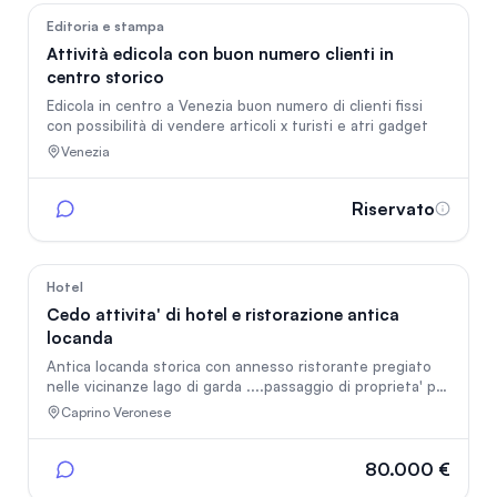
25
Editoria e stampa
Attività edicola con buon numero clienti in
centro storico
Edicola in centro a Venezia buon numero di clienti fissi
con possibilità di vendere articoli x turisti e atri gadget
Venezia
Riservato
85
Hotel
Cedo attivita' di hotel e ristorazione antica
locanda
Antica locanda storica con annesso ristorante pregiato
nelle vicinanze lago di garda ....passaggio di proprieta' per
reaggiunti limiti di eta'
Caprino Veronese
80.000 €