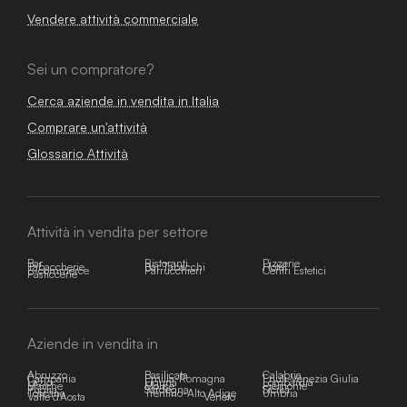
Vendere attività commerciale
Sei un compratore?
Cerca aziende in vendita in Italia
Comprare un'attività
Glossario Attività
Attività in vendita per settore
Bar
Ristoranti
Pizzerie
Tabaccherie
Bar Tabacchi
Hotel
E-commerce
Parrucchieri
Centri Estetici
Pasticcerie
Aziende in vendita in
Abruzzo
Basilicata
Calabria
Campania
Emilia-Romagna
Friuli-Venezia Giulia
Lazio
Liguria
Lombardia
Marche
Molise
Piemonte
Puglia
Sardegna
Sicilia
Toscana
Trentino-Alto Adige
Umbria
Valle d'Aosta
Veneto