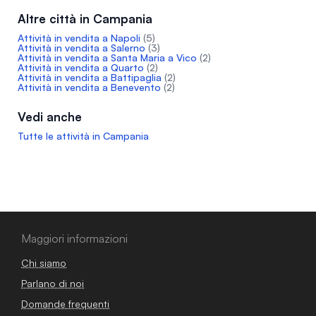
Altre città in Campania
Attività in vendita a Napoli
(5)
Attività in vendita a Salerno
(3)
Attività in vendita a Santa Maria a Vico
(2)
Attività in vendita a Quarto
(2)
Attività in vendita a Battipaglia
(2)
Attività in vendita a Benevento
(2)
Vedi anche
Tutte le attività in Campania
Maggiori informazioni
Chi siamo
Parlano di noi
Domande frequenti