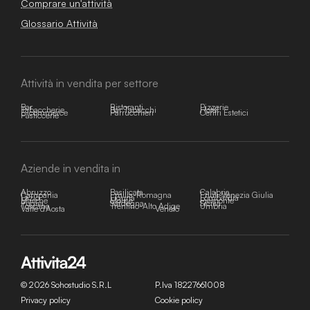
Comprare un'attività
Glossario Attività
Attività in vendita per settore
Bar
Ristoranti
Pizzerie
Tabaccherie
Bar Tabacchi
Hotel
E-commerce
Parrucchieri
Centri Estetici
Pasticcerie
Aziende in vendita in
Abruzzo
Basilicata
Calabria
Campania
Emilia-Romagna
Friuli-Venezia Giulia
Lazio
Liguria
Lombardia
Marche
Molise
Piemonte
Puglia
Sardegna
Sicilia
Toscana
Trentino-Alto Adige
Umbria
Valle d'Aosta
Veneto
© 2026 Sohostudio S.R.L
P.Iva 18227661008
Privacy policy
Cookie policy