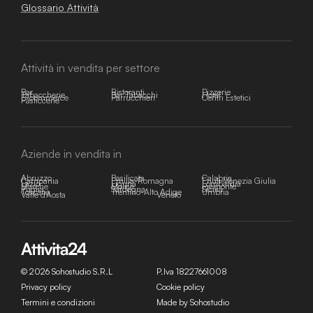
Glossario Attività
Attività in vendita per settore
Bar
Ristoranti
Pizzerie
Tabaccherie
Bar Tabacchi
Hotel
E-commerce
Parrucchieri
Centri Estetici
Pasticcerie
Aziende in vendita in
Abruzzo
Basilicata
Calabria
Campania
Emilia-Romagna
Friuli-Venezia Giulia
Lazio
Liguria
Lombardia
Marche
Molise
Piemonte
Puglia
Sardegna
Sicilia
Toscana
Trentino-Alto Adige
Umbria
Valle d'Aosta
Veneto
© 2026 Sohostudio S.R.L
P.Iva 18227661008
Privacy policy
Cookie policy
Termini e condizioni
Made by Sohostudio