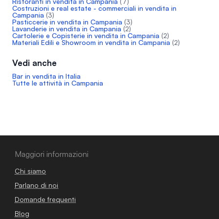
Ristoranti in vendita in Campania
(7)
Costruzioni e real estate - commerciali in vendita in
Campania
(3)
Pasticcerie in vendita in Campania
(3)
Lavanderie in vendita in Campania
(2)
Cartolerie e Copisterie in vendita in Campania
(2)
Materiali Edili e Showroom in vendita in Campania
(2)
Vedi anche
Bar in vendita in Italia
Tutte le attività in Campania
Maggiori informazioni
Chi siamo
Parlano di noi
Domande frequenti
Blog