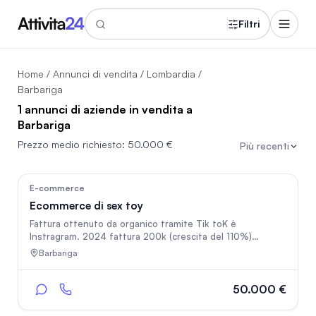
Filtri
Home
/
Annunci di vendita
/
Lombardia
/
Barbariga
1 annunci di aziende in vendita a
Barbariga
Prezzo medio richiesto:
50.000 €
Più recenti
544
E-commerce
Ecommerce di sex toy
Fattura ottenuto da organico tramite Tik toK è
Instragram. 2024 fattura 200k (crescita del 110%)
Fatturato ad oggi 200k (crescita del 214%) Dipendenti 4
Barbariga
- 2 soci fondatori Vendiamo quote per un totale del
20/25% con richiesta di un aumento di capitale
50.000 €