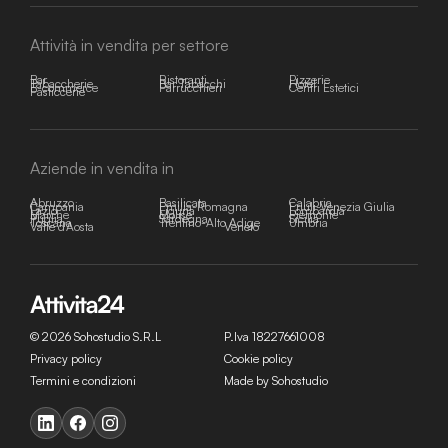
Attività in vendita per settore
Bar
Ristoranti
Pizzerie
Tabaccherie
Bar Tabacchi
Hotel
E-commerce
Parrucchieri
Centri Estetici
Pasticcerie
Aziende in vendita in
Abruzzo
Basilicata
Calabria
Campania
Emilia-Romagna
Friuli-Venezia Giulia
Lazio
Liguria
Lombardia
Marche
Molise
Piemonte
Puglia
Sardegna
Sicilia
Toscana
Trentino-Alto Adige
Umbria
Valle d'Aosta
Veneto
© 2026 Sohostudio S.R.L
P.Iva 18227661008
Privacy policy
Cookie policy
Termini e condizioni
Made by Sohostudio