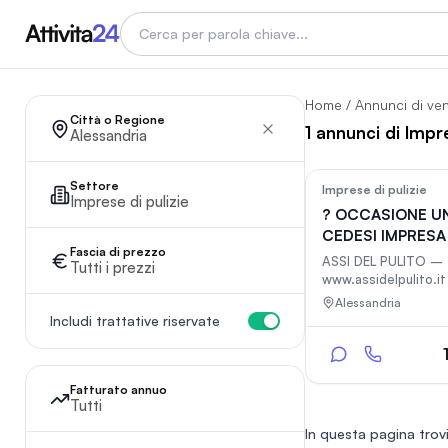
Home
/
Annunci di ve
Città o Regione
1 annunci di Impr
Alessandria
Settore
Imprese di pulizie
Imprese di pulizie
? OCCASIONE U
CEDESI IMPRESA 
Fascia di prezzo
AVVIATA CON B
ASSI DEL PULITO –
Tutti i prezzi
www.assidelpulito.it
Provincia di Alessa
Alessandria
operativa su tutto il 
Includi trattative riservate
con possibilità di e
ovunque in Italia ? 
solido, moderno e ri
già pronto per cresc
Fatturato annuo
Tutti
vendita: ? Rete di s
collegati che garanti
In questa pagina trovi
in più zone ? Sito pr