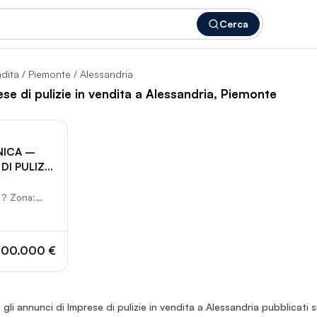
Cerca
ndita
/
Piemonte
/ Alessandria
ese di pulizie in vendita a Alessandria, Piemonte
512
NICA –
DI PULIZIE
RAND
 ? Zona:
ndria –
territorio,
spansione
Un marchio
100.000 €
conoscibile,
ere. ? In
iti web
sce visibilità
 gli annunci di
Imprese di pulizie in vendita a Alessandria
pubblicati s
incipale