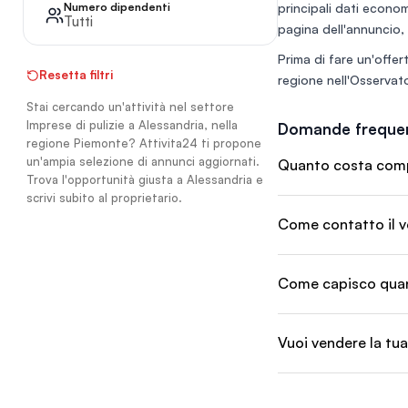
Numero dipendenti
principali dati economi
professionale e pe
Tutti
funzionante ? Brand
pagina dell'annuncio, 
riconoscibile ⭐ Rep
Prima di fare un'offert
online impeccabile 
Resetta filtri
recensioni Google 4
regione nell'
Osservato
Clientela acquisita
Stai cercando un'attività nel settore
Imprese di pulizie a Alessandria, nella
Domande frequen
regione Piemonte? Attivita24 ti propone
un'ampia selezione di annunci aggiornati.
Quanto costa compra
Trova l'opportunità giusta a Alessandria e
scrivi subito al proprietario.
Come contatto il v
Come capisco quant
Vuoi vendere la tua