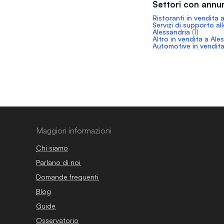
Settori con annu
Ristoranti in vendita 
Servizi di supporto al
Alessandria
(1)
Altro in vendita a Ale
Automotive in vendita
Maggiori informazioni
Chi siamo
Parlano di noi
Domande frequenti
Blog
Guide
Osservatorio