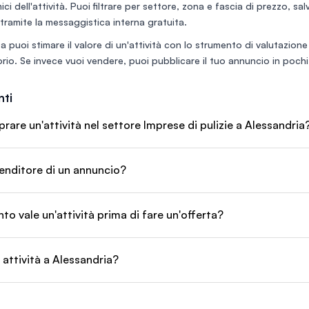
ci dell'attività. Puoi filtrare per settore, zona e fascia di prezzo, sa
rfettamente
 esclusivo e
tramite la messaggistica interna gratuita.
utazione
a puoi stimare il valore di un'attività con lo
strumento di valutazione
(media
.9/5) ?
rio
. Se invece vuoi vendere, puoi
pubblicare il tuo annuncio
in pochi 
ti
re un'attività nel settore Imprese di pulizie a Alessandria
enditore di un annuncio?
o vale un'attività prima di fare un'offerta?
 attività a Alessandria?