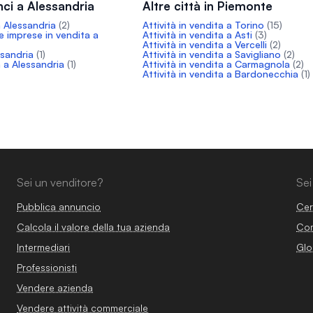
nci a Alessandria
Altre città in Piemonte
a Alessandria
(2)
Attività in vendita a Torino
(15)
le imprese in vendita a
Attività in vendita a Asti
(3)
Attività in vendita a Vercelli
(2)
ssandria
(1)
Attività in vendita a Savigliano
(2)
 a Alessandria
(1)
Attività in vendita a Carmagnola
(2)
Attività in vendita a Bardonecchia
(1)
Sei un venditore?
Sei
Pubblica annuncio
Cer
Calcola il valore della tua azienda
Com
Intermediari
Glo
Professionisti
Vendere azienda
Vendere attività commerciale