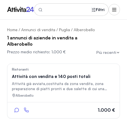
Filtri
Home
/
Annunci di vendita
/
Puglia
/ Alberobello
1 annunci di aziende in vendita a
Alberobello
Prezzo medio richiesto:
1.000 €
Più recenti
36
Ristoranti
Attività con vendita e 140 posti totali
Attività già avviata,costituita da zona vendita, zona
preparazione di piatti pronti e due salette di cui una
interna di circa 60 posti più giardino di 70 posti situata
Alberobello
nel centro di Alberobello
1.000 €