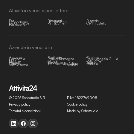
Attività in vendita per settore
Bar
Ristoranti
Pizzerie
Tabaccherie
Bar Tabacchi
Hotel
E-commerce
Parrucchieri
Centri Estetici
Pasticcerie
Aziende in vendita in
Abruzzo
Basilicata
Calabria
Campania
Emilia-Romagna
Friuli-Venezia Giulia
Lazio
Liguria
Lombardia
Marche
Molise
Piemonte
Puglia
Sardegna
Sicilia
Toscana
Trentino-Alto Adige
Umbria
Valle d'Aosta
Veneto
© 2026 Sohostudio S.R.L
P.Iva 18227661008
Privacy policy
Cookie policy
Termini e condizioni
Made by Sohostudio